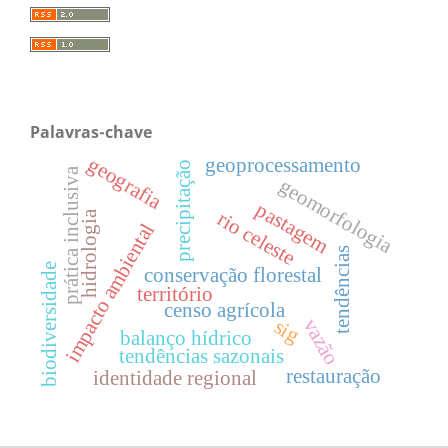
Palavras-chave
geografia
geoprocessamento
precipitação
prática inclusiva
geomorfologia
pastagem
rio celeste
hidrologia
impacto ambiental
tendências
biodiversidade
conservação florestal
território
censo agrícola
vazão
sig
balanço hídrico
tendências sazonais
restauração
identidade regional