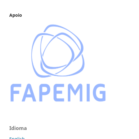
Apoio
Idioma
English