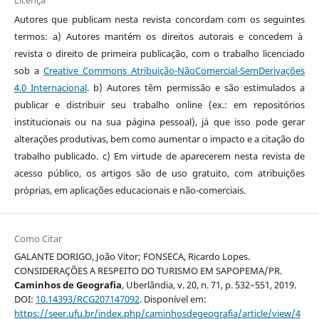
Licença
Autores que publicam nesta revista concordam com os seguintes
termos: a) Autores mantém os direitos autorais e concedem à
revista o direito de primeira publicação, com o trabalho licenciado
sob a
Creative Commons Atribuição-NãoComercial-SemDerivações
4.0 Internacional
. b) Autores têm permissão e são estimulados a
publicar e distribuir seu trabalho online (ex.: em repositórios
institucionais ou na sua página pessoal), já que isso pode gerar
alterações produtivas, bem como aumentar o impacto e a citação do
trabalho publicado. c) Em virtude de aparecerem nesta revista de
acesso público, os artigos são de uso gratuito, com atribuições
próprias, em aplicações educacionais e não-comerciais.
Como Citar
GALANTE DORIGO, João Vitor; FONSECA, Ricardo Lopes.
CONSIDERAÇÕES A RESPEITO DO TURISMO EM SAPOPEMA/PR.
Caminhos de Geografia
, Uberlândia, v. 20, n. 71, p. 532–551, 2019.
DOI:
10.14393/RCG207147092
. Disponível em:
https://seer.ufu.br/index.php/caminhosdegeografia/article/view/4