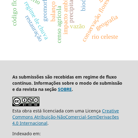
balanço hídrico
geomorfologia
código florestal
impacto ambiental
precipitação
conservação florestal
regime de chuva
censo agrícola
geografia
restauração
vazão
rio celeste
As submissões são recebidas em regime de fluxo
contínuo. Informações sobre o modo de submissão
e da revista na seção
SOBRE
.
Esta obra está licenciada com uma Licença
Creative
Commons Atribuição-NãoComercial-SemDerivações
4.0 Internacional
.
Indexado em: