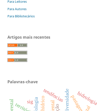
Para Leitores
Para Autores
Para Bibliotecários
Artigos mais recentes
Palavras-chave
tendências
biodiversidade
hidrologia
pastagem
sig
território