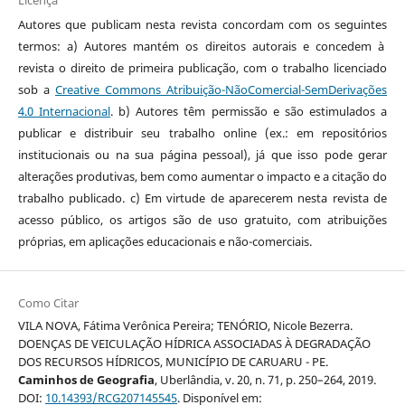
Licença
Autores que publicam nesta revista concordam com os seguintes
termos: a) Autores mantém os direitos autorais e concedem à
revista o direito de primeira publicação, com o trabalho licenciado
sob a
Creative Commons Atribuição-NãoComercial-SemDerivações
4.0 Internacional
. b) Autores têm permissão e são estimulados a
publicar e distribuir seu trabalho online (ex.: em repositórios
institucionais ou na sua página pessoal), já que isso pode gerar
alterações produtivas, bem como aumentar o impacto e a citação do
trabalho publicado. c) Em virtude de aparecerem nesta revista de
acesso público, os artigos são de uso gratuito, com atribuições
próprias, em aplicações educacionais e não-comerciais.
Como Citar
VILA NOVA, Fátima Verônica Pereira; TENÓRIO, Nicole Bezerra.
DOENÇAS DE VEICULAÇÃO HÍDRICA ASSOCIADAS À DEGRADAÇÃO
DOS RECURSOS HÍDRICOS, MUNICÍPIO DE CARUARU - PE.
Caminhos de Geografia
, Uberlândia, v. 20, n. 71, p. 250–264, 2019.
DOI:
10.14393/RCG207145545
. Disponível em: