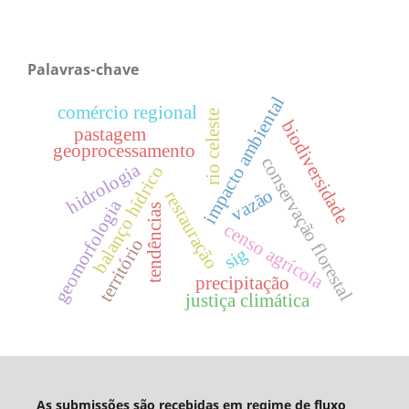
Palavras-chave
impacto ambiental
comércio regional
rio celeste
biodiversidade
pastagem
geoprocessamento
conservação florestal
hidrologia
balanço hídrico
vazão
restauração
geomorfologia
tendências
censo agrícola
território
sig
precipitação
justiça climática
As submissões são recebidas em regime de fluxo