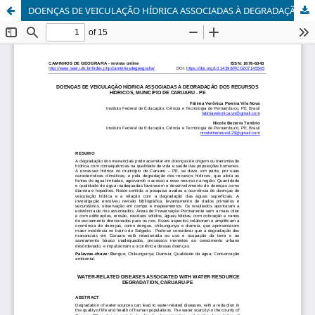
DOENÇAS DE VEICULAÇÃO HÍDRICA ASSOCIADAS À DEGRADAÇÃO DOS RECURSOS HÍDRICOS, MUNICÍPIO DE CARUARU - PE