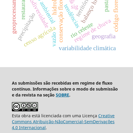
impacto ambiental
balanço hídrico
geoprocessamento
hidrologia
pastagem
conservação florestal
restauração
código florestal
biodiversidade
território
tendências
sig
precipitação
regime de chuva
rio celeste
censo agrícola
vazão
geografia
variabilidade climática
As submissões são recebidas em regime de fluxo
contínuo. Informações sobre o modo de submissão
e da revista na seção
SOBRE
.
Esta obra está licenciada com uma Licença
Creative
Commons Atribuição-NãoComercial-SemDerivações
4.0 Internacional
.