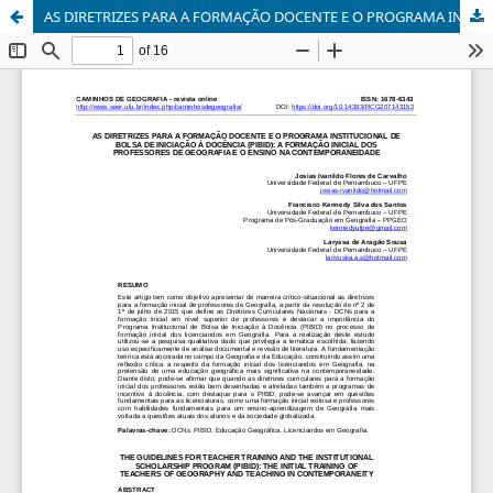
AS DIRETRIZES PARA A FORMAÇÃO DOCENTE E O PROGRAMA INSTITUCIONAL DE BOLSA DE INICIAÇÃO À DOCÊNCIA (PIBID): A FORMAÇÃO INICIAL DOS PROFESSORES DE GEOGRAFIA E O ENSINO NA CONTEMPORANEIDADE