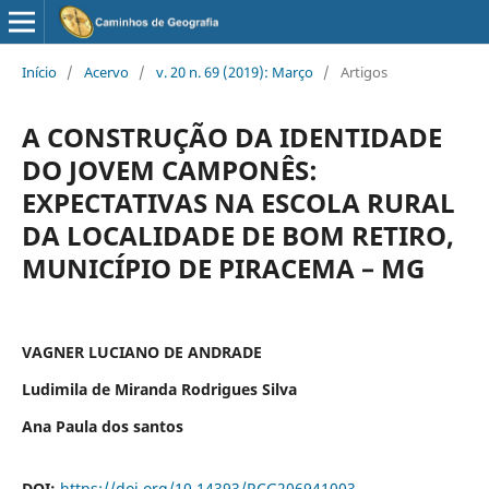
Início
/
Acervo
/
v. 20 n. 69 (2019): Março
/
Artigos
A CONSTRUÇÃO DA IDENTIDADE
DO JOVEM CAMPONÊS:
EXPECTATIVAS NA ESCOLA RURAL
DA LOCALIDADE DE BOM RETIRO,
MUNICÍPIO DE PIRACEMA – MG
VAGNER LUCIANO DE ANDRADE
Ludimila de Miranda Rodrigues Silva
Ana Paula dos santos
DOI:
https://doi.org/10.14393/RCG206941003