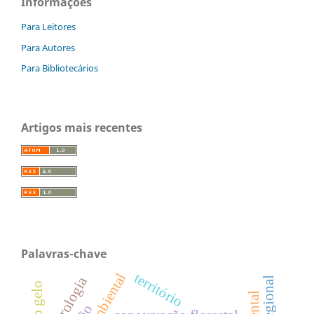
Informações
Para Leitores
Para Autores
Para Bibliotecários
Artigos mais recentes
Palavras-chave
território
hidrologia