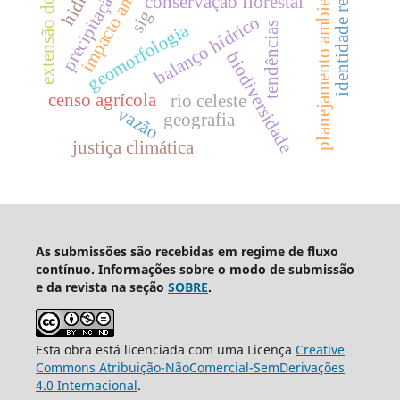
impacto ambiental
identidade regional
extensão do gelo
planejamento ambiental
precipitação
conservação florestal
sig
balanço hídrico
tendências
geomorfologia
biodiversidade
censo agrícola
rio celeste
vazão
geografia
justiça climática
As submissões são recebidas em regime de fluxo
contínuo. Informações sobre o modo de submissão
e da revista na seção
SOBRE
.
Esta obra está licenciada com uma Licença
Creative
Commons Atribuição-NãoComercial-SemDerivações
4.0 Internacional
.