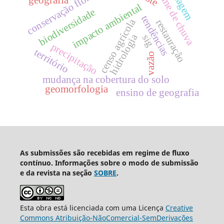
regime de chuva
pastagem
conservação florestal
geografia
impacto ambiental
biodiversidade
tendências
censo agrícola
restauração
hidrologia
sig
precipitação
território
vazão
mudança na cobertura do solo
geomorfologia
ensino de geografia
As submissões são recebidas em regime de fluxo
contínuo. Informações sobre o modo de submissão
e da revista na seção
SOBRE
.
Esta obra está licenciada com uma Licença
Creative
Commons Atribuição-NãoComercial-SemDerivações