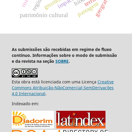
geografia
pastagem
patrimônio cultural
As submissões são recebidas em regime de fluxo
contínuo. Informações sobre o modo de submissão
e da revista na seção
SOBRE
.
Esta obra está licenciada com uma Licença
Creative
Commons Atribuição-NãoComercial-SemDerivações
4.0 Internacional
.
Indexado em: