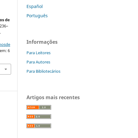
Español
Português
os de
. 236–
.
Informações
nhosde
 em: 6
Para Leitores
Para Autores
Para Bibliotecários
Artigos mais recentes