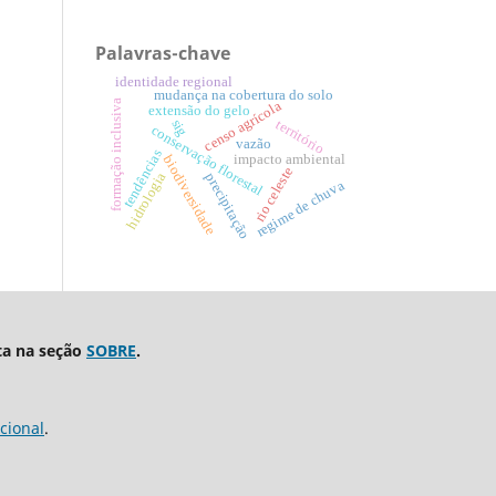
Palavras-chave
identidade regional
mudança na cobertura do solo
formação inclusiva
censo agrícola
extensão do gelo
sig
território
conservação florestal
vazão
tendências
impacto ambiental
biodiversidade
rio celeste
hidrologia
precipitação
regime de chuva
ta na seção
SOBRE
.
cional
.