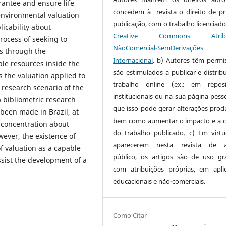
antee and ensure life
concedem à revista o direito de pr
 environmental valuation
publicação, com o trabalho licenciado
icability about
Creative Commons Atribui
rocess of seeking to
NãoComercial-SemDerivaçõe
es through the
Internacional
. b) Autores têm permi
le resources inside the
são estimulados a publicar e distribu
 the valuation applied to
trabalho online (ex.: em reposi
 research scenario of the
institucionais ou na sua página pesso
a bibliometric research
que isso pode gerar alterações produ
 been made in Brazil, at
bem como aumentar o impacto e a c
s concentration about
do trabalho publicado. c) Em virt
ver, the existence of
aparecerem nesta revista de a
f valuation as a capable
público, os artigos são de uso gra
sist the development of a
com atribuições próprias, em apli
educacionais e não-comerciais.
Como Citar