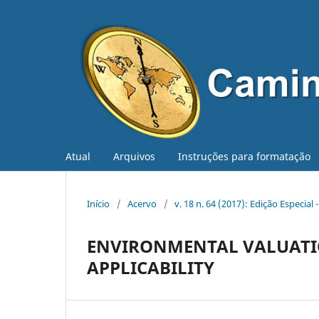
Atual
Arquivos
Instruções para formatação
Início
/
Acervo
/
v. 18 n. 64 (2017): Edição Especial
ENVIRONMENTAL VALUATIO
APPLICABILITY