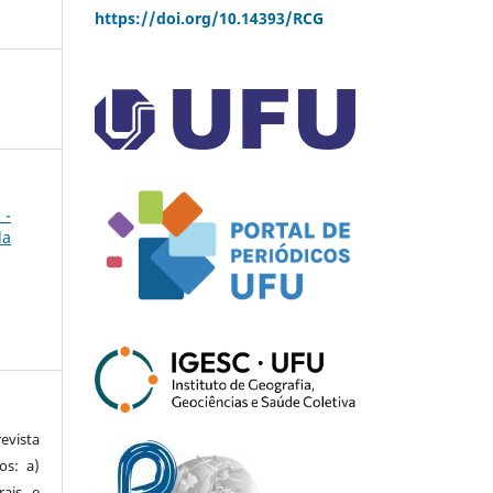
https://doi.org/10.14393/RCG
 -
da
vista
os: a)
rais e