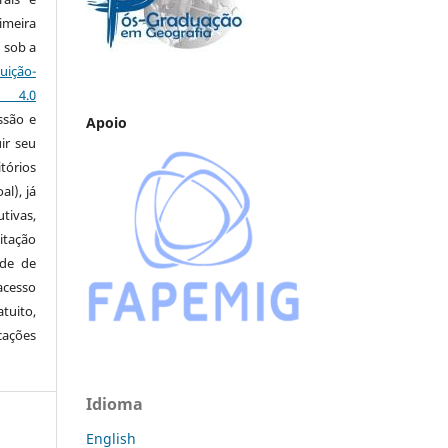
imeira
 sob a
ção-
s 4.0
ssão e
Apoio
ir seu
tórios
al), já
tivas,
itação
ude de
cesso
tuito,
cações
Idioma
English