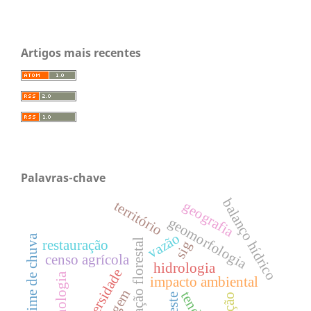
Artigos mais recentes
Palavras-chave
balanço hídrico
território
geografia
geomorfologia
vazão
regime de chuva
conservação florestal
restauração
sig
censo agrícola
hidrologia
biodiversidade
impacto ambiental