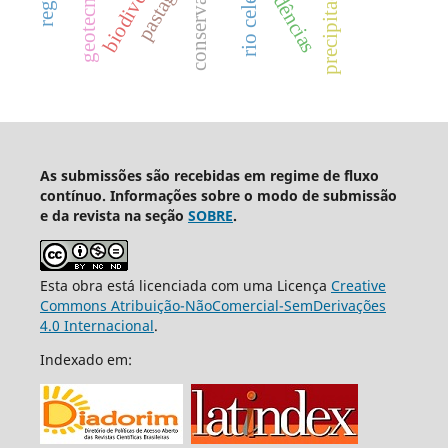
geotecnologia
pastagem
tendências
rio celeste
precipitação
As submissões são recebidas em regime de fluxo
contínuo. Informações sobre o modo de submissão
e da revista na seção
SOBRE
.
Esta obra está licenciada com uma Licença
Creative
Commons Atribuição-NãoComercial-SemDerivações
4.0 Internacional
.
Indexado em: