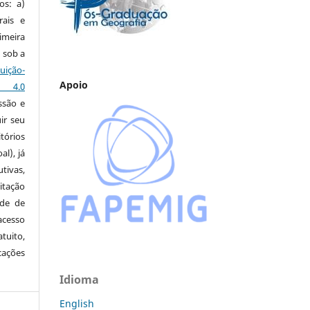
os: a)
rais e
imeira
 sob a
ção-
Apoio
s 4.0
ssão e
ir seu
tórios
al), já
tivas,
itação
ude de
cesso
tuito,
cações
Idioma
English