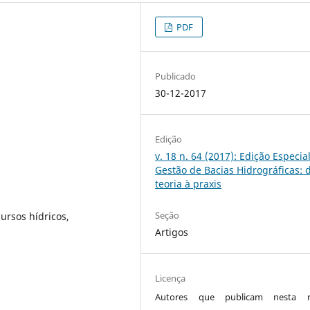
PDF
Publicado
30-12-2017
Edição
v. 18 n. 64 (2017): Edição Especial
Gestão de Bacias Hidrográficas: 
teoria à praxis
Seção
ursos hídricos,
Artigos
Licença
Autores que publicam nesta re