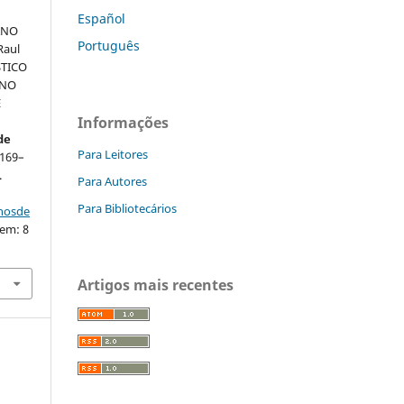
Español
ANO
Português
Raul
STICO
 NO
E
Informações
de
Para Leitores
. 169–
.
Para Autores
Para Bibliotecários
nhosde
 em: 8
Artigos mais recentes