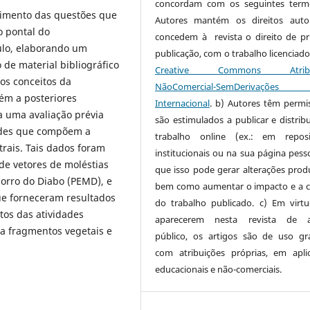
concordam com os seguintes term
dimento das questões que
Autores mantém os direitos auto
o pontal do
concedem à revista o direito de pr
ulo, elaborando um
publicação, com o trabalho licenciado
de material bibliográfico
Creative Commons Atribui
os conceitos da
NãoComercial-SemDerivaçõe
ém a posteriores
Internacional
. b) Autores têm permi
 uma avaliação prévia
são estimulados a publicar e distribu
dades que compõem a
trabalho online (ex.: em reposi
rais. Tais dados foram
institucionais ou na sua página pesso
de vetores de moléstias
que isso pode gerar alterações produ
orro do Diabo (PEMD), e
bem como aumentar o impacto e a c
ue forneceram resultados
do trabalho publicado. c) Em virt
tos das atividades
aparecerem nesta revista de a
 a fragmentos vegetais e
público, os artigos são de uso gra
com atribuições próprias, em apli
educacionais e não-comerciais.