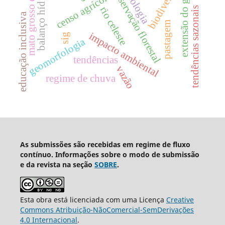
biodiversidade
mato grosso do sul
hidrologia
conservação florestal
balanço hídrico
extensão do gelo
censo agrícola
rio celeste
tendências sazonais
educação inclusiva
pastagem
impacto ambiental
sig
geomorfologia
tendências
vazão
regime de chuva
As submissões são recebidas em regime de fluxo
contínuo. Informações sobre o modo de submissão
e da revista na seção
SOBRE
.
Esta obra está licenciada com uma Licença
Creative
Commons Atribuição-NãoComercial-SemDerivações
4.0 Internacional
.