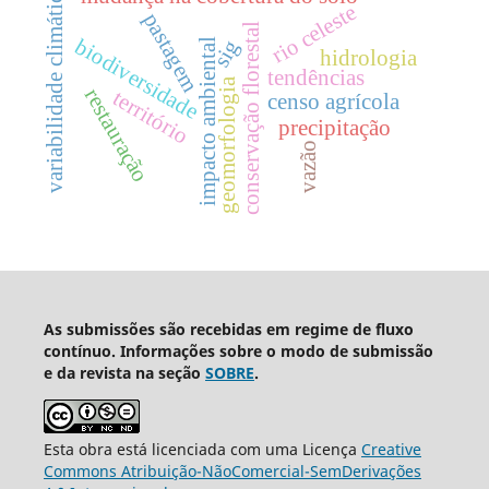
variabilidade climática
rio celeste
pastagem
conservação florestal
biodiversidade
sig
impacto ambiental
hidrologia
tendências
geomorfologia
restauração
território
censo agrícola
precipitação
vazão
As submissões são recebidas em regime de fluxo
contínuo. Informações sobre o modo de submissão
e da revista na seção
SOBRE
.
Esta obra está licenciada com uma Licença
Creative
Commons Atribuição-NãoComercial-SemDerivações