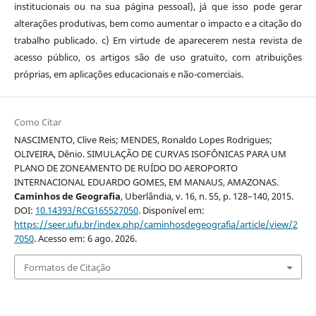
institucionais ou na sua página pessoal), já que isso pode gerar
alterações produtivas, bem como aumentar o impacto e a citação do
trabalho publicado. c) Em virtude de aparecerem nesta revista de
acesso público, os artigos são de uso gratuito, com atribuições
próprias, em aplicações educacionais e não-comerciais.
Como Citar
NASCIMENTO, Clive Reis; MENDES, Ronaldo Lopes Rodrigues;
OLIVEIRA, Dênio. SIMULAÇÃO DE CURVAS ISOFÔNICAS PARA UM
PLANO DE ZONEAMENTO DE RUÍDO DO AEROPORTO
INTERNACIONAL EDUARDO GOMES, EM MANAUS, AMAZONAS.
Caminhos de Geografia
, Uberlândia, v. 16, n. 55, p. 128–140, 2015.
DOI:
10.14393/RCG165527050
. Disponível em:
https://seer.ufu.br/index.php/caminhosdegeografia/article/view/2
7050
. Acesso em: 6 ago. 2026.
Formatos de Citação