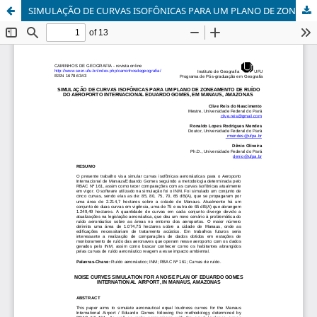
SIMULAÇÃO DE CURVAS ISOFÔNICAS PARA UM PLANO DE ZONEAMENTO DE RUÍDO DO AEROPORTO INTERNACIONAL EDUARDO GOMES, EM MANAUS, AMAZONAS