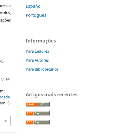
cesso
Español
tuito,
Português
cações
Informações
Para Leitores
Para Autores
DO
Para Bibliotecários
.
 v. 14,
em:
Artigos mais recentes
nhosde
 em: 8