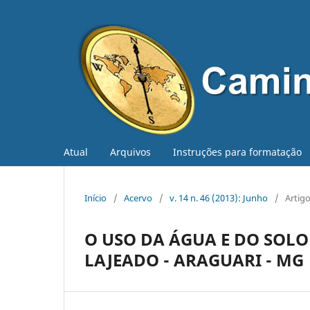
Atual
Arquivos
Instruções para formatação
Início
/
Acervo
/
v. 14 n. 46 (2013): Junho
/
Artig
O USO DA ÁGUA E DO SOL
LAJEADO - ARAGUARI - MG