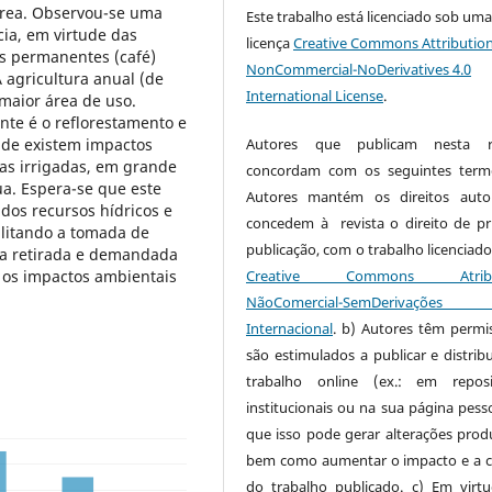
 área. Observou-se uma
Este trabalho está licenciado sob um
ia, em virtude das
licença
Creative Commons Attribution
as permanentes (café)
NonCommercial-NoDerivatives 4.0
 agricultura anual (de
International License
.
a maior área de uso.
te é o reflorestamento e
onde existem impactos
Autores que publicam nesta re
as irrigadas, em grande
concordam com os seguintes term
ua. Espera-se que este
Autores mantém os direitos auto
dos recursos hídricos e
concedem à revista o direito de pr
bilitando a tomada de
publicação, com o trabalho licenciado
ua retirada e demandada
e os impactos ambientais
Creative Commons Atribui
NãoComercial-SemDerivaçõe
Internacional
. b) Autores têm permi
são estimulados a publicar e distribu
trabalho online (ex.: em reposi
institucionais ou na sua página pesso
que isso pode gerar alterações produ
bem como aumentar o impacto e a c
do trabalho publicado. c) Em virt