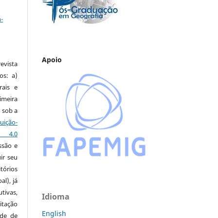
a
-
Apoio
vista
os: a)
rais e
imeira
 sob a
ção-
s 4.0
ssão e
ir seu
tórios
al), já
tivas,
Idioma
itação
English
ude de