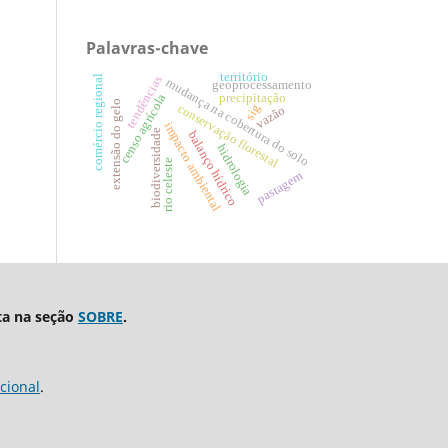
Palavras-chave
território
comércio regional
tendências
mudança na cobertura do solo
geoprocessamento
censo agrícola
precipitação
extensão do gelo
sig
conservação florestal
vazão
impacto ambiental
biodiversidade
balanço hídrico
hidrologia
rio celeste
pastagem
ta na seção
SOBRE
.
cional
.