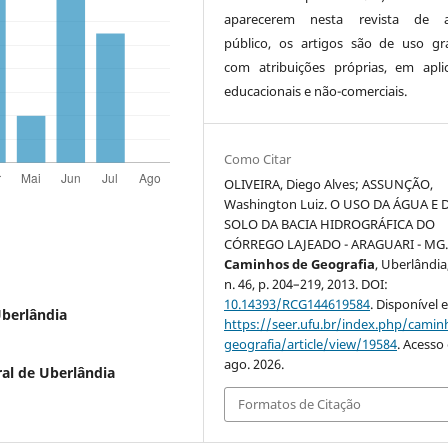
aparecerem nesta revista de a
público, os artigos são de uso gra
com atribuições próprias, em apli
educacionais e não-comerciais.
Como Citar
OLIVEIRA, Diego Alves; ASSUNÇÃO,
Washington Luiz. O USO DA ÁGUA E 
SOLO DA BACIA HIDROGRÁFICA DO
CÓRREGO LAJEADO - ARAGUARI - MG
Caminhos de Geografia
, Uberlândia,
n. 46, p. 204–219, 2013. DOI:
10.14393/RCG144619584
. Disponível 
Uberlândia
https://seer.ufu.br/index.php/cami
geografia/article/view/19584
. Acesso
ago. 2026.
al de Uberlândia
Formatos de Citação