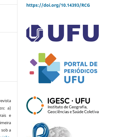
https://doi.org/10.14393/RCG
vista
os: a)
rais e
imeira
 sob a