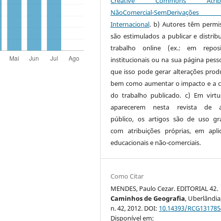
Creative Commons Atribui
NãoComercial-SemDerivaçõe
Internacional
. b) Autores têm permi
são estimulados a publicar e distribu
trabalho online (ex.: em reposi
institucionais ou na sua página pesso
que isso pode gerar alterações produ
bem como aumentar o impacto e a c
do trabalho publicado. c) Em virt
aparecerem nesta revista de a
público, os artigos são de uso gra
com atribuições próprias, em apli
educacionais e não-comerciais.
Como Citar
MENDES, Paulo Cezar. EDITORIAL 42.
Caminhos de Geografia
, Uberlândia,
n. 42, 2012. DOI:
10.14393/RCG131785
Disponível em: