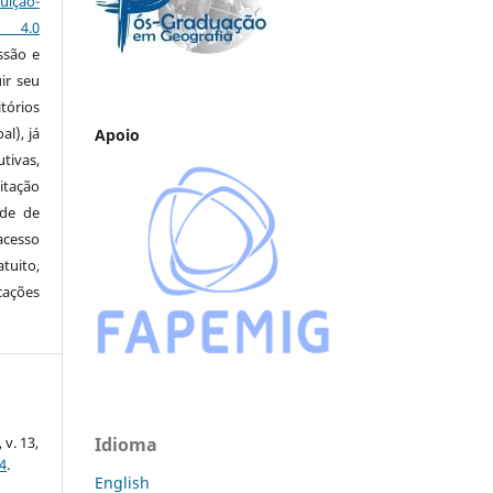
ção-
s 4.0
ssão e
ir seu
tórios
al), já
Apoio
tivas,
itação
ude de
cesso
tuito,
cações
 v. 13,
Idioma
4
.
English