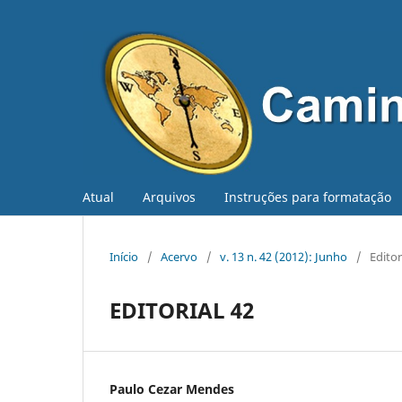
Atual
Arquivos
Instruções para formatação
Início
/
Acervo
/
v. 13 n. 42 (2012): Junho
/
Editor
EDITORIAL 42
Paulo Cezar Mendes