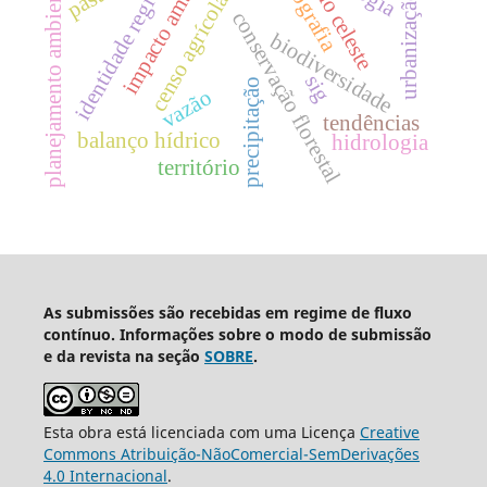
impacto ambiental
identidade regional
geografia
planejamento ambiental
rio celeste
censo agrícola
urbanização
conservação florestal
biodiversidade
sig
precipitação
vazão
tendências
balanço hídrico
hidrologia
território
As submissões são recebidas em regime de fluxo
contínuo. Informações sobre o modo de submissão
e da revista na seção
SOBRE
.
Esta obra está licenciada com uma Licença
Creative
Commons Atribuição-NãoComercial-SemDerivações
4.0 Internacional
.