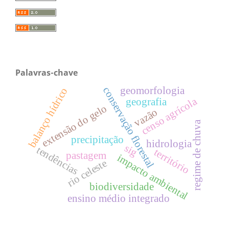
Palavras-chave
geomorfologia
conservação florestal
balanço hídrico
censo agrícola
geografia
extensão do gelo
vazão
regime de chuva
precipitação
hidrologia
sig
tendências
território
pastagem
impacto ambiental
rio celeste
biodiversidade
ensino médio integrado