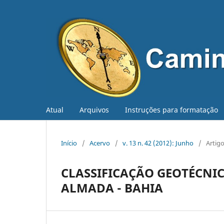
Atual
Arquivos
Instruções para formatação
Início
/
Acervo
/
v. 13 n. 42 (2012): Junho
/
Artig
CLASSIFICAÇÃO GEOTÉCNIC
ALMADA - BAHIA