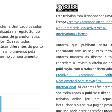
Este trabalho está licenciado sob um
licença
Creative Commons Attribution
Sistema Unificado os solos
NonCommercial-NoDerivatives 4.0
alizada na região Sul do
International License
.
nsaios de granulometria,
dos. Os resultados
Autores que publicam nesta re
sticas diferentes do ponto
concordam com os seguintes term
 mesmo universo pela
lo mesmo comportamento
Autores mantém os direitos auto
concedem à revista o direito de pr
publicação, com o trabalho licenciado
Creative Commons Atribui
NãoComercial-SemDerivaçõe
Internacional
. b) Autores têm permi
são estimulados a publicar e distribu
trabalho online (ex.: em reposi
institucionais ou na sua página pesso
que isso pode gerar alterações produ