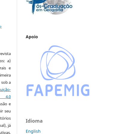
a
-
Apoio
vista
os: a)
rais e
imeira
 sob a
ção-
s 4.0
ssão e
ir seu
tórios
Idioma
al), já
English
tivas,