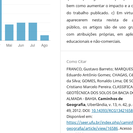
bem como aumentar o impacto e a c
do trabalho publicado. c) Em virt
aparecerem nesta revista de a
público, os artigos são de uso gra
com atribuições próprias, em apli
educacionais e não-comerciais.
Como Citar
FRANCO, Gustavo Barreto; MARQUES
Eduardo Antônio Gomes; CHAGAS, Cé
da Silva; GOMES, Ronaldo Lima; DE 
Cristiano Marcelo Pereira. CLASSIFI
GEOTÉCNICA DOS SOLOS DA BACIA D
ALMADA - BAHIA.
Caminhos de
Geografia
, Uberlândia, v. 13, n. 42, p.
49, 2012. DOI:
10.14393/RCG13421658
Disponível em:
https://seer.ufu.br/index.php/cami
geografia/article/view/16586
. Acesso