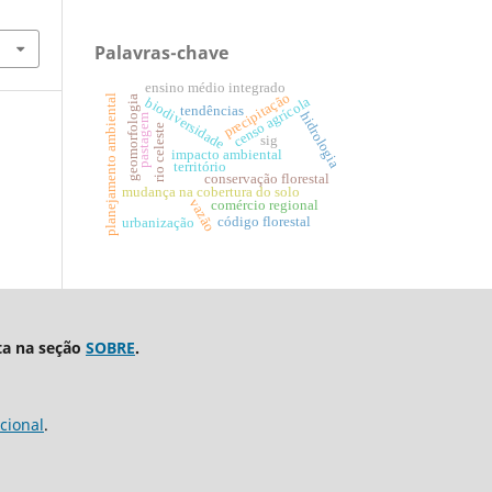
Palavras-chave
ensino médio integrado
precipitação
planejamento ambiental
geomorfologia
censo agrícola
biodiversidade
tendências
hidrologia
pastagem
rio celeste
sig
impacto ambiental
território
conservação florestal
mudança na cobertura do solo
vazão
comércio regional
código florestal
urbanização
ta na seção
SOBRE
.
cional
.