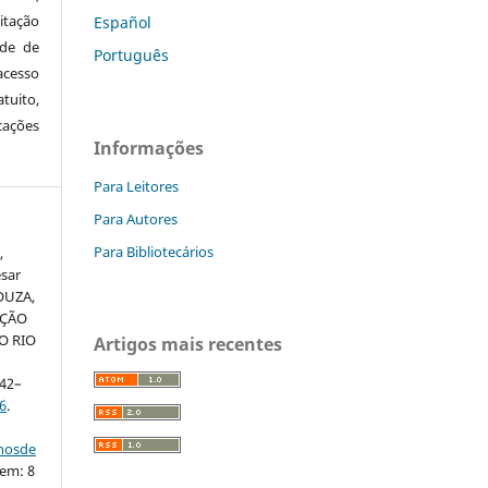
itação
Español
ude de
Português
cesso
tuito,
cações
Informações
Para Leitores
Para Autores
Para Bibliotecários
,
sar
SOUZA,
CAÇÃO
O RIO
Artigos mais recentes
 42–
6
.
nhosde
 em: 8