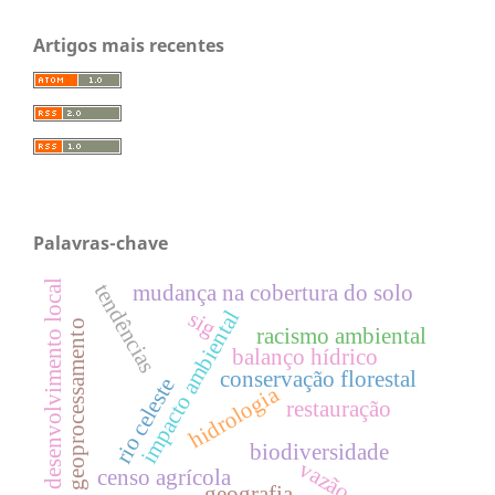
Artigos mais recentes
Palavras-chave
desenvolvimento local
tendências
mudança na cobertura do solo
sig
impacto ambiental
geoprocessamento
racismo ambiental
balanço hídrico
conservação florestal
rio celeste
hidrologia
restauração
biodiversidade
vazão
censo agrícola
geografia