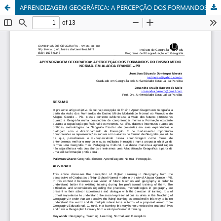
APRENDIZAGEM GEOGRÁFICA: A PERCEPÇÃO DOS FORMANDOS DO ENSINO MÉDIO NORMAL EM ALAGOA GRANDE - PB