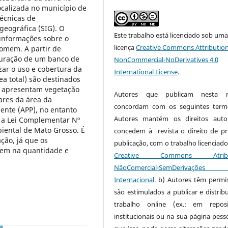
ocalizada no município de
técnicas de
eográfica (SIG). O
Este trabalho está licenciado sob um
 informações sobre o
licença
Creative Commons Attribution
omem. A partir de
uturação de um banco de
NonCommercial-NoDerivatives 4.0
izar o uso e cobertura da
International License
.
ea total) são destinados
a) apresentam vegetação
Autores que publicam nesta re
ares da área da
concordam com os seguintes term
ente (APP), no entanto
Autores mantém os direitos auto
m a Lei Complementar Nº
iental de Mato Grosso. É
concedem à revista o direito de pr
ção, já que os
publicação, com o trabalho licenciado
etem na quantidade e
Creative Commons Atribui
NãoComercial-SemDerivaçõe
Internacional
. b) Autores têm permi
são estimulados a publicar e distribu
trabalho online (ex.: em reposi
institucionais ou na sua página pesso