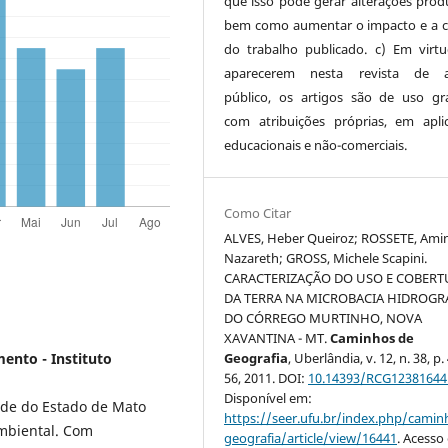
que isso pode gerar alterações produ
bem como aumentar o impacto e a c
do trabalho publicado. c) Em virt
aparecerem nesta revista de a
público, os artigos são de uso gra
com atribuições próprias, em apli
educacionais e não-comerciais.
Como Citar
ALVES, Heber Queiroz; ROSSETE, Ami
Nazareth; GROSS, Michele Scapini.
CARACTERIZAÇÃO DO USO E COBERT
DA TERRA NA MICROBACIA HIDROGR
DO CÓRREGO MURTINHO, NOVA
XAVANTINA - MT.
Caminhos de
ento - Instituto
Geografia
, Uberlândia, v. 12, n. 38, p.
56, 2011. DOI:
10.14393/RCG12381644
Disponível em:
ade do Estado de Mato
https://seer.ufu.br/index.php/cami
ambiental. Com
geografia/article/view/16441
. Acesso