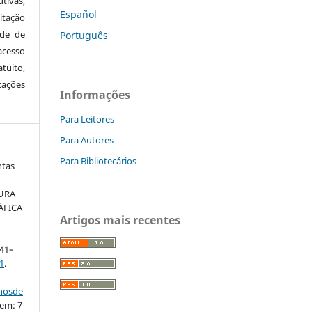
tivas,
Español
itação
ude de
Português
cesso
tuito,
cações
Informações
Para Leitores
Para Autores
Para Bibliotecários
ntas
URA
ÁFICA
Artigos mais recentes
 41–
1
.
nhosde
 em: 7