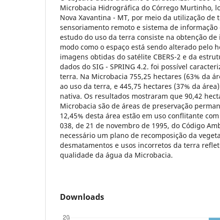
Microbacia Hidrográfica do Córrego Murtinho, l
Nova Xavantina - MT, por meio da utilização de 
sensoriamento remoto e sistema de informação g
estudo do uso da terra consiste na obtenção de
modo como o espaço está sendo alterado pelo h
imagens obtidas do satélite CBERS-2 e da estr
dados do SIG - SPRING 4.2. foi possível caracter
terra. Na Microbacia 755,25 hectares (63% da ár
ao uso da terra, e 445,75 hectares (37% da áre
nativa. Os resultados mostraram que 90,42 hect
Microbacia são de áreas de preservação perman
12,45% desta área estão em uso conflitante co
038, de 21 de novembro de 1995, do Código Amb
necessário um plano de recomposição da vegeta
desmatamentos e usos incorretos da terra refl
qualidade da água da Microbacia.
Downloads