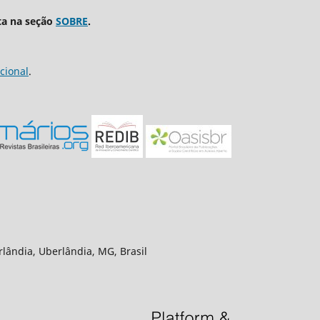
ta na seção
SOBRE
.
cional
.
rlândia, Uberlândia, MG, Brasil