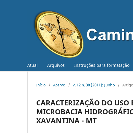
Atual
Arquivos
Instruções para formatação
Início
/
Acervo
/
v. 12 n. 38 (2011): Junho
/
Artig
CARACTERIZAÇÃO DO USO 
MICROBACIA HIDROGRÁFI
XAVANTINA - MT