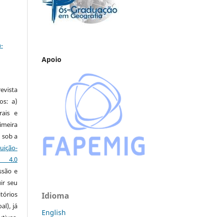
a
-
Apoio
vista
os: a)
rais e
imeira
 sob a
ção-
s 4.0
ssão e
ir seu
tórios
Idioma
al), já
English