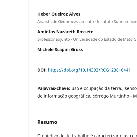
Heber Queiroz Alves
Analista de Geoprocessamento - Instituto Socioambien
Amintas Nazareth Rossete
professor adjunto - Universidade do Estado de Mato G
Michele Scapini Gross
DOI:
https://doi.org/10.14393/RCG123816441
Palavras-chave:
uso e ocupação da terra., sens
de informação geográfica, córrego Murtinho - 
Resumo
O objetivo deste trabalho é caracterizar o uso e