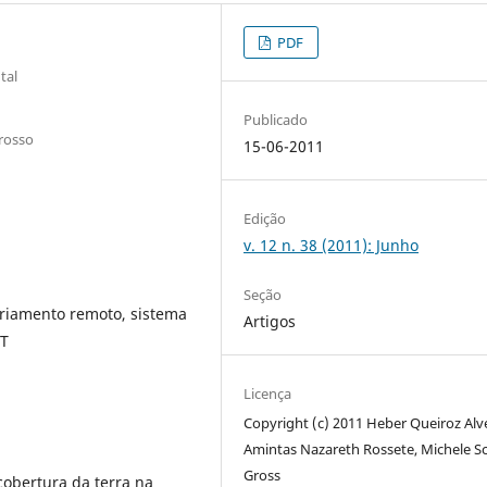
PDF
tal
Publicado
rosso
15-06-2011
Edição
v. 12 n. 38 (2011): Junho
Seção
oriamento remoto, sistema
Artigos
MT
Licença
Copyright (c) 2011 Heber Queiroz Alv
Amintas Nazareth Rossete, Michele Sc
Gross
 cobertura da terra na