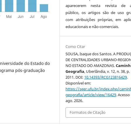
aparecerem nesta revista de a
público, os artigos são de uso gra
com atribuições próprias, em apli
educacionais e não-comerciais.
Como Citar
SOUSA, Isaque dos Santos. A PROD
DE CENTRALIDADES URBANO-REGION
Universidade do Estado do
NO ESTADO DO AMAZONAS.
Caminh
rograma pós-graduação
Geografia
, Uberlândia, v. 12, n. 38, p.
2011. DOI:
10.14393/RCG123816429
.
Disponível em:
https://seer.ufu.br/index.php/cami
geografia/article/view/16429
. Acesso
ago. 2026.
Formatos de Citação