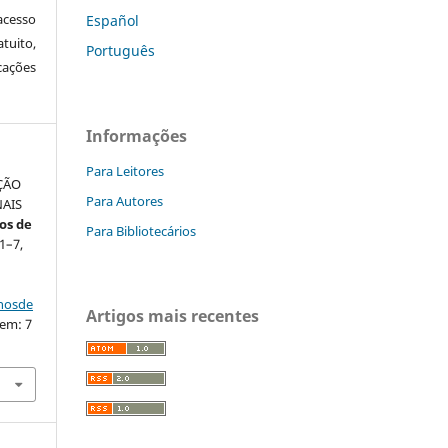
cesso
Español
tuito,
Português
cações
Informações
Para Leitores
UÇÃO
Para Autores
AIS
os de
Para Bibliotecários
 1–7,
nhosde
Artigos mais recentes
 em: 7