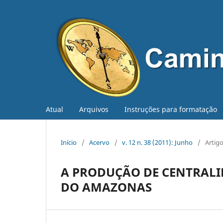
Atual
Arquivos
Instruções para formatação
Início
/
Acervo
/
v. 12 n. 38 (2011): Junho
/
Artig
A PRODUÇÃO DE CENTRALI
DO AMAZONAS