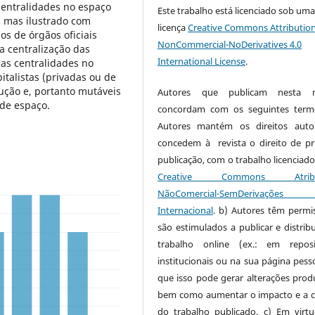
centralidades no espaço
Este trabalho está licenciado sob um
a, mas ilustrado com
licença
Creative Commons Attribution
s de órgãos oficiais
NonCommercial-NoDerivatives 4.0
 centralização das
International License
.
 as centralidades no
italistas (privadas ou de
ução e, portanto mutáveis
Autores que publicam nesta re
 de espaço.
concordam com os seguintes term
Autores mantém os direitos auto
concedem à revista o direito de pr
publicação, com o trabalho licenciado
Creative Commons Atribui
NãoComercial-SemDerivaçõe
Internacional
. b) Autores têm permi
são estimulados a publicar e distribu
trabalho online (ex.: em reposi
institucionais ou na sua página pesso
que isso pode gerar alterações produ
bem como aumentar o impacto e a c
do trabalho publicado. c) Em virt