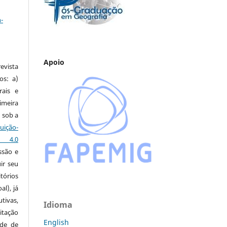
a
-
Apoio
vista
os: a)
rais e
imeira
 sob a
ção-
s 4.0
ssão e
ir seu
tórios
al), já
tivas,
Idioma
itação
English
ude de