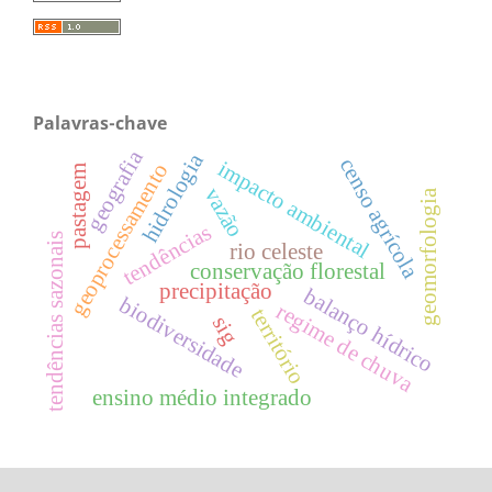
Palavras-chave
geografia
hidrologia
censo agrícola
impacto ambiental
geoprocessamento
pastagem
vazão
geomorfologia
tendências
tendências sazonais
rio celeste
conservação florestal
precipitação
balanço hídrico
biodiversidade
regime de chuva
território
sig
ensino médio integrado