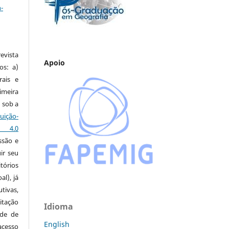
-
vista
Apoio
os: a)
rais e
imeira
 sob a
ção-
s 4.0
ssão e
ir seu
tórios
al), já
tivas,
itação
Idioma
ude de
English
cesso