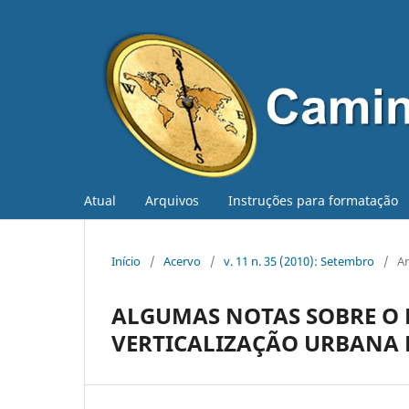
Atual
Arquivos
Instruções para formatação
Início
/
Acervo
/
v. 11 n. 35 (2010): Setembro
/
Ar
ALGUMAS NOTAS SOBRE O P
VERTICALIZAÇÃO URBANA N