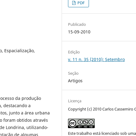
PDF
Publicado
15-09-2010
o, Espacialização,
Edição
v. 11 n. 35 (2010): Setembro
Seção
Artigos
 processo da produção
Licença
a, destacando a
Copyright (c) 2010 Carlos Cassemiro C
ntos, junto a área urbana
o foram obtidos através
e Londrina, utilizando-
Este trabalho está licenciado sob um
entação de algumas