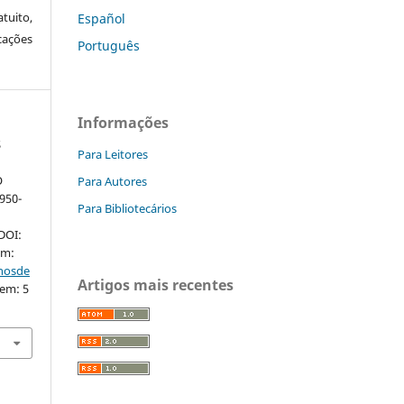
tuito,
Español
cações
Português
Informações
S
Para Leitores
O
Para Autores
950-
Para Bibliotecários
 DOI:
em:
nhosde
Artigos mais recentes
 em: 5