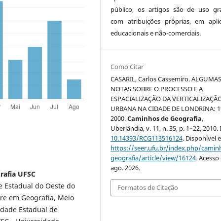
público, os artigos são de uso gra
com atribuições próprias, em apli
educacionais e não-comerciais.
Como Citar
CASARIL, Carlos Cassemiro. ALGUMA
NOTAS SOBRE O PROCESSO E A
ESPACIALIZAÇÃO DA VERTICALIZAÇÃ
URBANA NA CIDADE DE LONDRINA: 1
2000.
Caminhos de Geografia
,
Uberlândia, v. 11, n. 35, p. 1–22, 2010.
10.14393/RCG113516124
. Disponível 
https://seer.ufu.br/index.php/cami
geografia/article/view/16124
. Acesso
ago. 2026.
rafia UFSC
 Estadual do Oeste do
Formatos de Citação
tre em Geografia, Meio
idade Estadual de