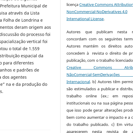
licença
Creative Commons Attribution
Prefeitura Municipal de
NonCommercial-NoDerivatives 4.0
isa através da Lista
International License
.
da Folha de Londrina e
amentos deram origem aos
Autores que publicam nesta re
discussão do processo foi
concordam com os seguintes term
pacialização vertical foi
Autores mantém os direitos auto
ou o total de 1.559
concedem à revista o direito de pr
stribuição espacial da
publicação, com o trabalho licenciado
o para diferentes
Creative Commons Atribui
amanhos e padrões de
NãoComercial-SemDerivaçõe
ta dos agentes
Internacional
. b) Autores têm permi
de” na e da produção do
são estimulados a publicar e distribu
s.
trabalho online (ex.: em reposi
institucionais ou na sua página pesso
que isso pode gerar alterações produ
bem como aumentar o impacto e a c
do trabalho publicado. c) Em virt
aparecerem nesta revista de a