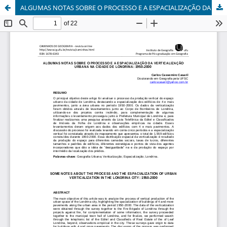
ALGUMAS NOTAS SOBRE O PROCESSO E A ESPACIALIZAÇÃO DA VERTICALIZAÇÃO URBANA NA CIDADE DE LONDRINA: 1950-2000