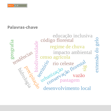
Palavras-chave
educação inclusiva
extensão do gelo
código florestal
geografia
biodiversidade
regime de chuva
impacto ambiental
tendências
censo agrícola
conservação florestal
território
rio celeste
precipitação
sig
urbanização
hidrologia
vazão
pastagem
desenvolvimento local