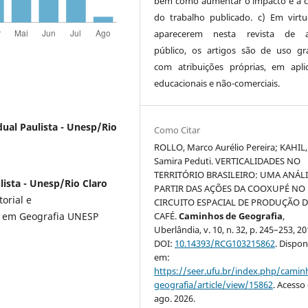
bem como aumentar o impacto e a c
do trabalho publicado. c) Em virt
aparecerem nesta revista de a
público, os artigos são de uso gra
com atribuições próprias, em apli
educacionais e não-comerciais.
dual Paulista - Unesp/Rio
Como Citar
ROLLO, Marco Aurélio Pereira; KAHIL,
Samira Peduti. VERTICALIDADES NO
TERRITÓRIO BRASILEIRO: UMA ANÁLI
lista - Unesp/Rio Claro
PARTIR DAS AÇÕES DA COOXUPÉ NO
orial e
CIRCUITO ESPACIAL DE PRODUÇÃO 
 em Geografia UNESP
CAFÉ.
Caminhos de Geografia
,
Uberlândia, v. 10, n. 32, p. 245–253, 20
DOI:
10.14393/RCG103215862
. Dispon
em:
https://seer.ufu.br/index.php/cami
geografia/article/view/15862
. Acesso
ago. 2026.