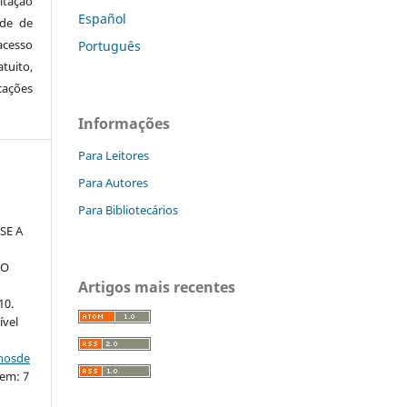
itação
Español
ude de
cesso
Português
tuito,
cações
Informações
Para Leitores
Para Autores
Para Bibliotecários
SE A
DO
Artigos mais recentes
10.
ível
nhosde
 em: 7