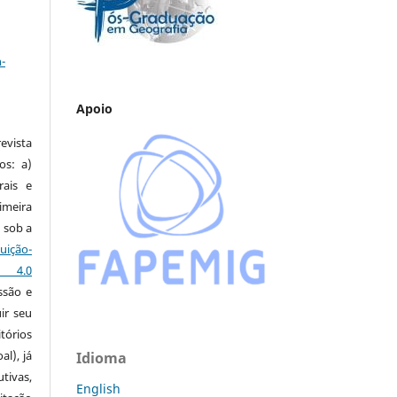
a
-
Apoio
vista
os: a)
rais e
imeira
 sob a
ção-
s 4.0
ssão e
ir seu
tórios
al), já
Idioma
tivas,
English