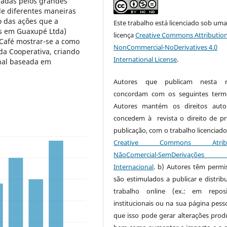
oradas pelos grandes
e diferentes maneiras
o das ações que a
Este trabalho está licenciado sob um
es em Guaxupé Ltda)
licença
Creative Commons Attribution
 Café mostrar-se a como
NonCommercial-NoDerivatives 4.0
da Cooperativa, criando
International License
.
onal baseada em
Autores que publicam nesta re
concordam com os seguintes term
Autores mantém os direitos auto
concedem à revista o direito de pr
publicação, com o trabalho licenciado
Creative Commons Atribui
NãoComercial-SemDerivaçõe
Internacional
. b) Autores têm permi
são estimulados a publicar e distribu
trabalho online (ex.: em reposi
institucionais ou na sua página pesso
que isso pode gerar alterações produ