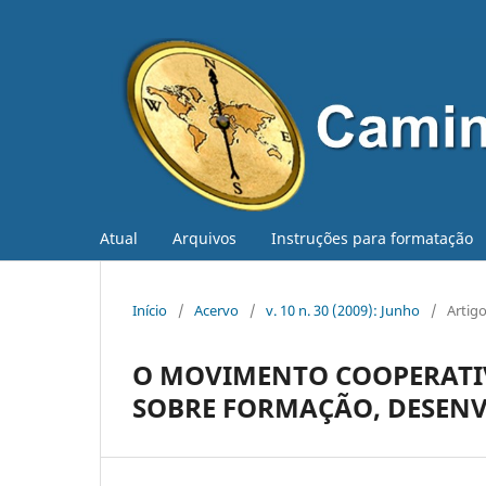
Atual
Arquivos
Instruções para formatação
Início
/
Acervo
/
v. 10 n. 30 (2009): Junho
/
Artig
O MOVIMENTO COOPERATIV
SOBRE FORMAÇÃO, DESENV