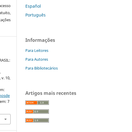
cesso
Español
tuito,
Português
cações
Informações
Para Leitores
Para Autores
ASIL:
Para Bibliotecários
.
 v. 10,
em:
Artigos mais recentes
nhosde
 em: 7