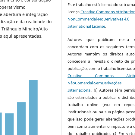
Este trabalho está licenciado sob um
operativismo
licença
Creative Commons Attribution
e abertura e integração
NonCommercial-NoDerivatives 4.0
odização e da realidade do
International License
.
 Triângulo Mineiro/Alto
es aqui apresentadas.
Autores que publicam nesta re
concordam com os seguintes term
Autores mantém os direitos auto
concedem à revista o direito de pr
publicação, com o trabalho licenciado
Creative Commons Atribui
NãoComercial-SemDerivaçõe
Internacional
. b) Autores têm permi
são estimulados a publicar e distribu
trabalho online (ex.: em reposi
institucionais ou na sua página pesso
que isso pode gerar alterações produ
bem como aumentar o impacto e a c
do trabalho publicado. c) Em virt