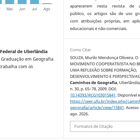
aparecerem nesta revista de a
público, os artigos são de uso gra
com atribuições próprias, em apli
educacionais e não-comerciais.
Como Citar
Federal de Uberlândia
SOUZA, Murilo Mendonça Oliveira. O
s Graduação em Geografia
MOVIMENTO COOPERATIVISTA NO BR
 trabalha com os
UMA REFLEXÃO SOBRE FORMAÇÃO,
DESENVOLVIMENTO E PERSPECTIVAS
Caminhos de Geografia
, Uberlândia,
n. 30, p. 65–78, 2009. DOI:
10.14393/RCG103015841
. Disponível 
https://seer.ufu.br/index.php/cami
geografia/article/view/15841
. Acesso
ago. 2026.
Formatos de Citação