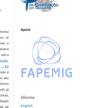
a
-
Apoio
vista
os: a)
rais e
imeira
 sob a
ção-
s 4.0
ssão e
ir seu
tórios
al), já
tivas,
Idioma
itação
English
ude de