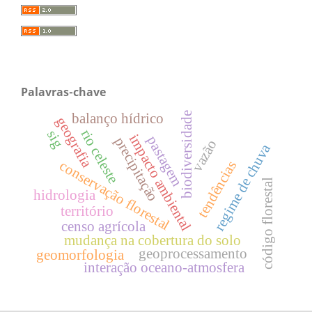
Palavras-chave
balanço hídrico
biodiversidade
geografia
rio celeste
sig
impacto ambiental
pastagem
precipitação
vazão
regime de chuva
conservação florestal
tendências
código florestal
hidrologia
território
censo agrícola
mudança na cobertura do solo
geoprocessamento
geomorfologia
interação oceano-atmosfera