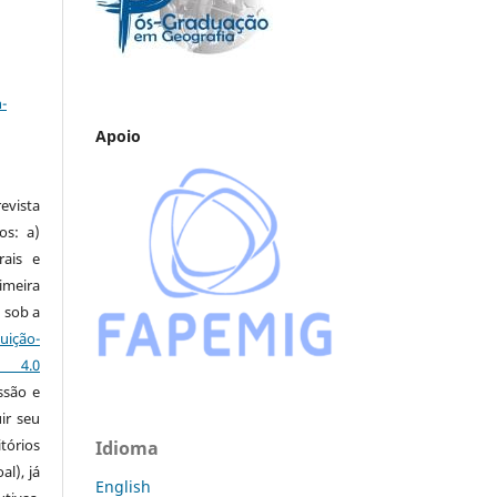
a
-
Apoio
vista
os: a)
rais e
imeira
 sob a
ção-
s 4.0
ssão e
ir seu
tórios
Idioma
al), já
English