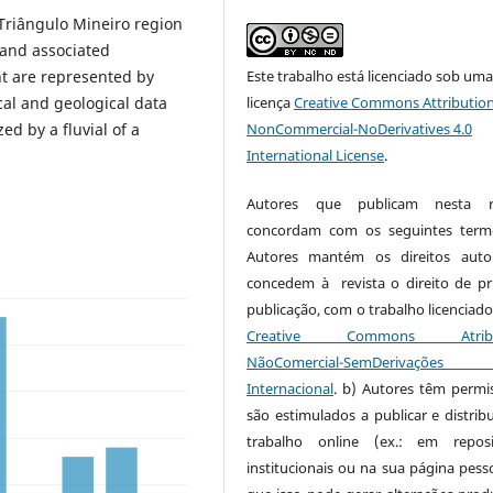
Triângulo Mineiro region
 and associated
nt are represented by
Este trabalho está licenciado sob um
cal and geological data
licença
Creative Commons Attribution
d by a fluvial of a
NonCommercial-NoDerivatives 4.0
International License
.
Autores que publicam nesta re
concordam com os seguintes term
Autores mantém os direitos auto
concedem à revista o direito de pr
publicação, com o trabalho licenciado
Creative Commons Atribui
NãoComercial-SemDerivaçõe
Internacional
. b) Autores têm permi
são estimulados a publicar e distribu
trabalho online (ex.: em reposi
institucionais ou na sua página pesso