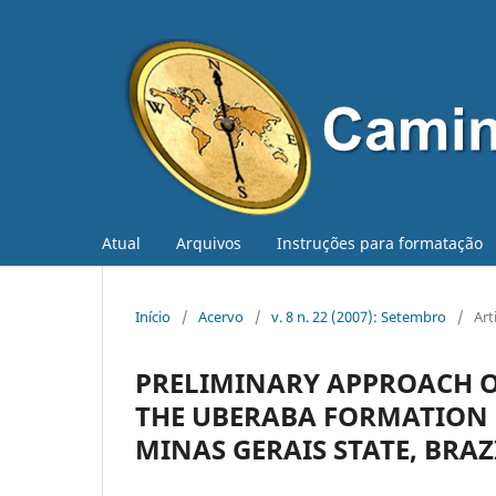
Atual
Arquivos
Instruções para formatação
Início
/
Acervo
/
v. 8 n. 22 (2007): Setembro
/
Art
PRELIMINARY APPROACH 
THE UBERABA FORMATION (
MINAS GERAIS STATE, BRA