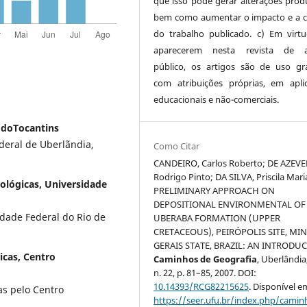
que isso pode gerar alterações produ
bem como aumentar o impacto e a c
do trabalho publicado. c) Em virt
aparecerem nesta revista de a
público, os artigos são de uso gra
com atribuições próprias, em apli
educacionais e não-comerciais.
 doTocantins
deral de Uberlãndia,
Como Citar
CANDEIRO, Carlos Roberto; DE AZEV
Rodrigo Pinto; DA SILVA, Priscila Mari
iológicas, Universidade
PRELIMINARY APPROACH ON
DEPOSITIONAL ENVIRONMENTAL OF
dade Federal do Rio de
UBERABA FORMATION (UPPER
CRETACEOUS), PEIRÓPOLIS SITE, MI
GERAIS STATE, BRAZIL: AN INTRODU
gicas, Centro
Caminhos de Geografia
, Uberlândia,
n. 22, p. 81–85, 2007. DOI:
10.14393/RCG82215625
. Disponível e
as pelo Centro
https://seer.ufu.br/index.php/cami