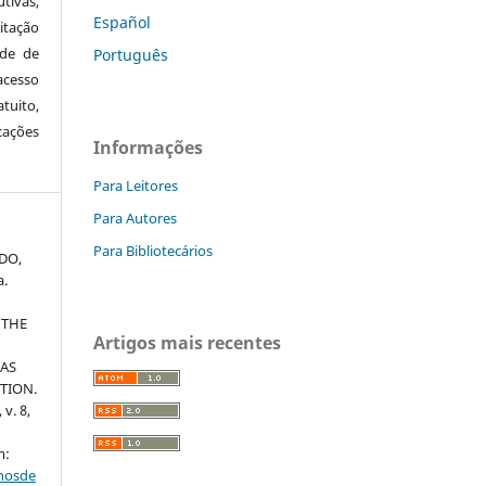
tivas,
Español
itação
ude de
Português
cesso
tuito,
cações
Informações
Para Leitores
Para Autores
Para Bibliotecários
EDO,
a.
 THE
Artigos mais recentes
NAS
CTION.
 v. 8,
m:
nhosde