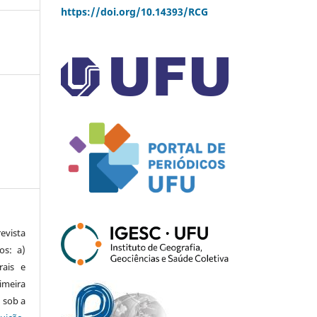
https://doi.org/10.14393/RCG
vista
os: a)
rais e
imeira
 sob a