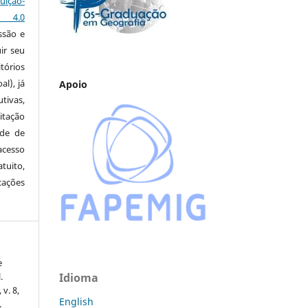
ção-
s 4.0
ssão e
ir seu
tórios
al), já
Apoio
tivas,
itação
ude de
cesso
tuito,
cações
e
.
Idioma
 v. 8,
English
.