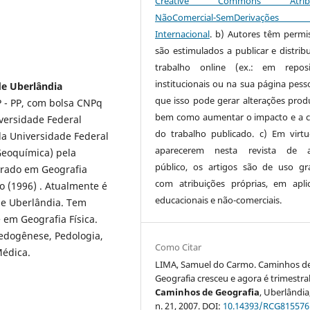
Creative Commons Atribui
NãoComercial-SemDerivaçõe
Internacional
. b) Autores têm permi
são estimulados a publicar e distribu
trabalho online (ex.: em reposi
institucionais ou na sua página pesso
de Uberlândia
que isso pode gerar alterações produ
 - PP, com bolsa CNPq
bem como aumentar o impacto e a c
versidade Federal
do trabalho publicado. c) Em virt
la Universidade Federal
aparecerem nesta revista de a
Geoquímica) pela
público, os artigos são de uso gra
orado em Geografia
com atribuições próprias, em apli
o (1996) . Atualmente é
educacionais e não-comerciais.
de Uberlândia. Tem
 em Geografia Física.
edogênese, Pedologia,
Como Citar
Médica.
LIMA, Samuel do Carmo. Caminhos d
Geografia cresceu e agora é trimestral
Caminhos de Geografia
, Uberlândia,
n. 21, 2007. DOI:
10.14393/RCG815576