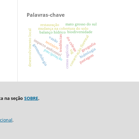
Palavras-chave
mato grosso do sul
restauração
mudança na cobertura do solo
desenvolvimento local
biodiversidade
balanço hídrico
conservação florestal
tendências
vazão
rio celeste
impacto ambiental
território
geografia
geomorfologia
censo agrícola
hidrologia
precipitação
sig
pastagem
ta na seção
SOBRE
.
cional
.