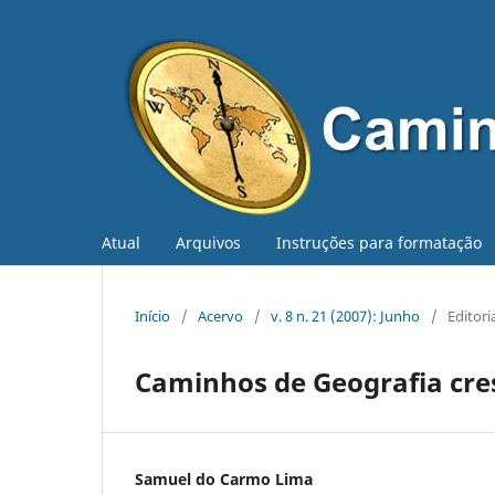
Atual
Arquivos
Instruções para formatação
Início
/
Acervo
/
v. 8 n. 21 (2007): Junho
/
Editori
Caminhos de Geografia cres
Samuel do Carmo Lima