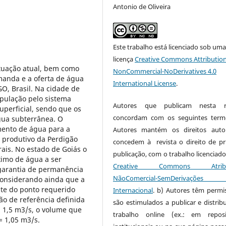
Antonio de Oliveira
Este trabalho está licenciado sob um
licença
Creative Commons Attribution
situação atual, bem como
NonCommercial-NoDerivatives 4.0
manda e a oferta de água
International License
.
O, Brasil. Na cidade de
opulação pelo sistema
Autores que publicam nesta re
perficial, sendo que os
concordam com os seguintes term
gua subterrânea. O
imento de água para a
Autores mantém os direitos auto
 produtivo da Perdigão
concedem à revista o direito de pr
ais. No estado de Goiás o
publicação, com o trabalho licenciado
ximo de água a ser
Creative Commons Atribui
 garantia de permanência
NãoComercial-SemDerivaçõe
Considerando ainda que a
te do ponto requerido
Internacional
. b) Autores têm permi
o de referência definida
são estimulados a publicar e distribu
= 1,5 m3/s, o volume que
trabalho online (ex.: em reposi
= 1,05 m3/s.