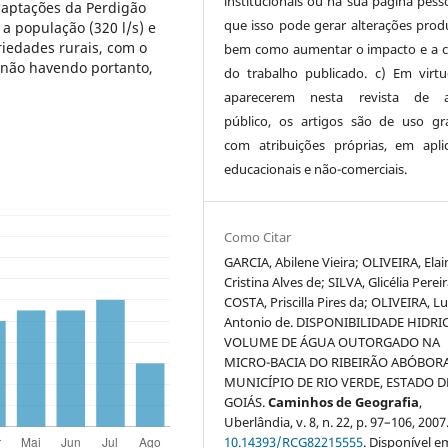
institucionais ou na sua página pesso
 captações da Perdigão
que isso pode gerar alterações produ
 a população (320 l/s) e
iedades rurais, com o
bem como aumentar o impacto e a c
, não havendo portanto,
do trabalho publicado. c) Em virt
aparecerem nesta revista de a
público, os artigos são de uso gra
com atribuições próprias, em apli
educacionais e não-comerciais.
Como Citar
GARCIA, Abilene Vieira; OLIVEIRA, Elai
Cristina Alves de; SILVA, Glicélia Pereir
COSTA, Priscilla Pires da; OLIVEIRA, Lu
Antonio de. DISPONIBILIDADE HIDRI
VOLUME DE ÁGUA OUTORGADO NA
MICRO-BACIA DO RIBEIRÃO ABÓBORA
MUNICÍPIO DE RIO VERDE, ESTADO D
GOIÁS.
Caminhos de Geografia
,
Uberlândia, v. 8, n. 22, p. 97–106, 2007
10.14393/RCG82215555
. Disponível e