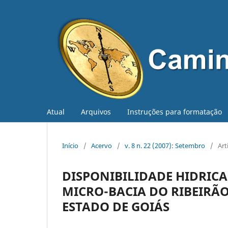
Atual
Arquivos
Instruções para formatação
Início
/
Acervo
/
v. 8 n. 22 (2007): Setembro
/
Art
DISPONIBILIDADE HIDRIC
MICRO-BACIA DO RIBEIRÃO
ESTADO DE GOIÁS