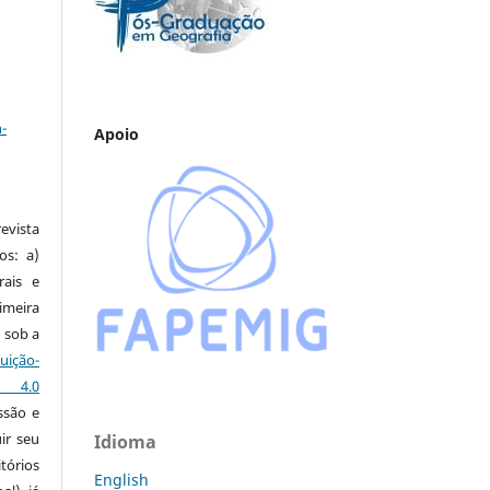
a
-
Apoio
vista
os: a)
rais e
imeira
 sob a
ção-
s 4.0
ssão e
ir seu
Idioma
tórios
English