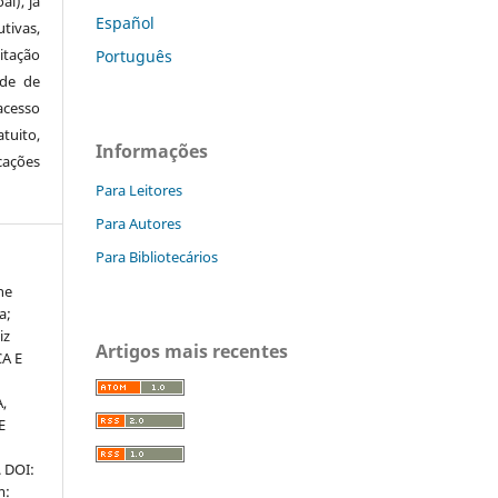
al), já
Español
tivas,
itação
Português
ude de
cesso
tuito,
Informações
cações
Para Leitores
Para Autores
Para Bibliotecários
ne
a;
iz
Artigos mais recentes
CA E
,
E
. DOI:
m: