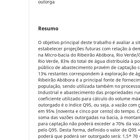
outorga
Resumo
O objetivo principal deste trabalho é avaliar a 
estabelecer projeções futuras com relação à de
na Micro-bacia do Ribeirão Abóbora, Rio Verde/G
Rio Verde, 83% do total de água distribuída à p
público de abastecimento provém de captação su
13% restantes correspondem à exploração de á
Ribeirão Abóbora é a principal fonte de fornec
população, sendo utilizada também no processo
Industrial e abastecimento das propriedades rur
coeficiente utilizado para cálculo do volume má
outorgado é o índice Q95, ou seja, a vazão com
em 95% (noventa e cinco por cento) do tempo. 
soma das vazões outorgadas na bacia, à montan
para captação não poderá exceder a 70% da vazã
pelo Q95. Desta forma, definido o valor de Q95 
poderá que poderá ser outorgado será: 1,5* 70 