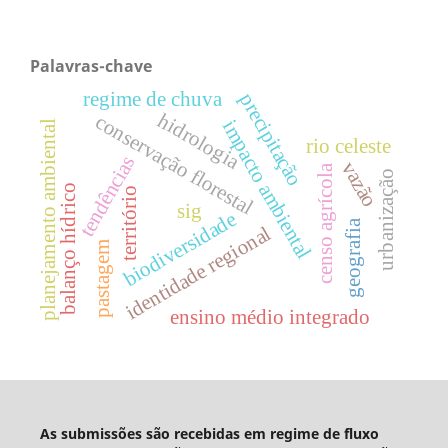
Palavras-chave
regime de chuva
precipitação
hidrologia
conservação florestal
impacto ambiental
planejamento ambiental
rio celeste
tendências
vazão
censo agrícola
urbanização
balanço hídrico
território
sig
biodiversidade
geografia
identidade regional
pastagem
ensino médio integrado
As submissões são recebidas em regime de fluxo