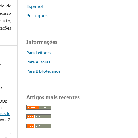
ude de
Español
cesso
Português
tuito,
cações
Informações
Para Leitores
Para Autores
-
Para Bibliotecários
-
S –
Artigos mais recentes
 DOI:
m:
nhosde
 em: 7