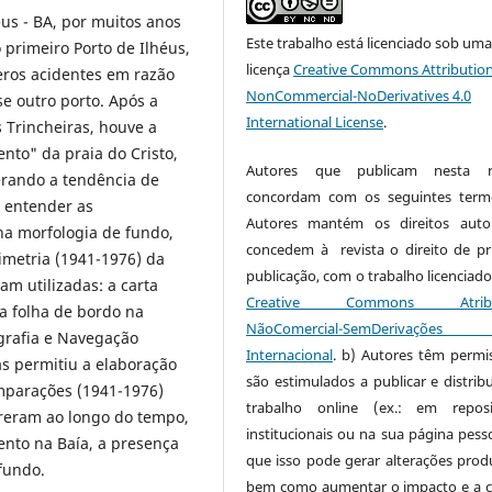
éus - BA, por muitos anos
Este trabalho está licenciado sob um
primeiro Porto de Ilhéus,
licença
Creative Commons Attribution
ros acidentes em razão
NonCommercial-NoDerivatives 4.0
e outro porto. Após a
International License
.
 Trincheiras, houve a
nto" da praia do Cristo,
Autores que publicam nesta re
erando a tendência de
concordam com os seguintes term
 entender as
Autores mantém os direitos auto
na morfologia de fundo,
concedem à revista o direito de pr
imetria (1941-1976) da
publicação, com o trabalho licenciado
am utilizadas: a carta
Creative Commons Atribui
a folha de bordo na
NãoComercial-SemDerivaçõe
ografia e Navegação
Internacional
. b) Autores têm permi
as permitiu a elaboração
são estimulados a publicar e distribu
omparações (1941-1976)
trabalho online (ex.: em reposi
rreram ao longo do tempo,
institucionais ou na sua página pesso
ento na Baía, a presença
que isso pode gerar alterações produ
 fundo.
bem como aumentar o impacto e a c