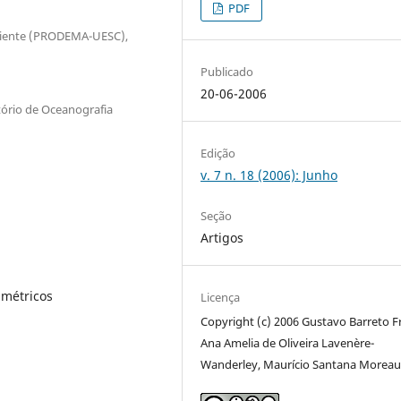
PDF
biente (PRODEMA-UESC),
Publicado
20-06-2006
tório de Oceanografia
Edição
v. 7 n. 18 (2006): Junho
Seção
Artigos
imétricos
Licença
Copyright (c) 2006 Gustavo Barreto F
Ana Amelia de Oliveira Lavenère-
Wanderley, Maurício Santana Morea