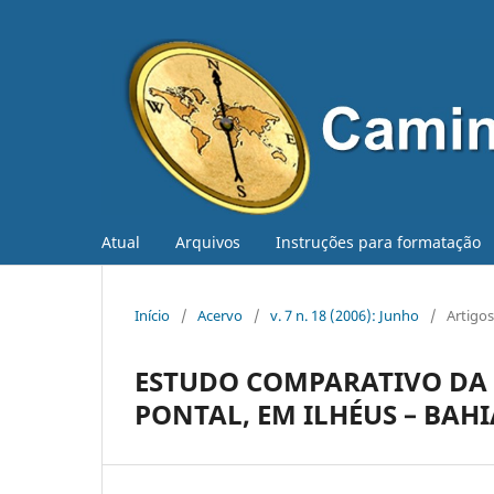
Atual
Arquivos
Instruções para formatação
Início
/
Acervo
/
v. 7 n. 18 (2006): Junho
/
Artigos
ESTUDO COMPARATIVO DA B
PONTAL, EM ILHÉUS – BAHI