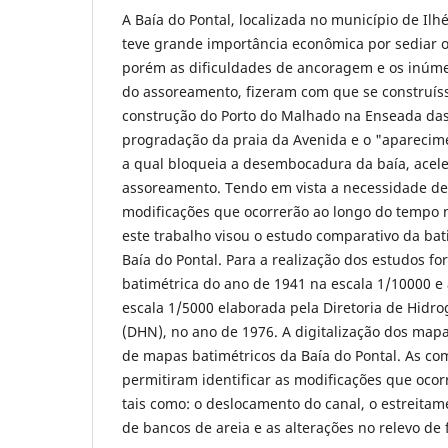
A Baía do Pontal, localizada no município de Ilh
teve grande importância econômica por sediar o 
porém as dificuldades de ancoragem e os inúme
do assoreamento, fizeram com que se construíss
construção do Porto do Malhado na Enseada das
progradação da praia da Avenida e o "aparecime
a qual bloqueia a desembocadura da baía, acel
assoreamento. Tendo em vista a necessidade de
modificações que ocorrerão ao longo do tempo 
este trabalho visou o estudo comparativo da bat
Baía do Pontal. Para a realização dos estudos for
batimétrica do ano de 1941 na escala 1/10000 e 
escala 1/5000 elaborada pela Diretoria de Hidr
(DHN), no ano de 1976. A digitalização dos map
de mapas batimétricos da Baía do Pontal. As c
permitiram identificar as modificações que oco
tais como: o deslocamento do canal, o estreitam
de bancos de areia e as alterações no relevo de