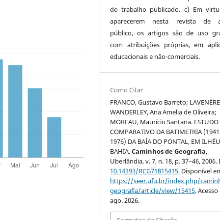
do trabalho publicado. c) Em virt
aparecerem nesta revista de a
público, os artigos são de uso gra
com atribuições próprias, em apli
educacionais e não-comerciais.
Como Citar
FRANCO, Gustavo Barreto; LAVENÈRE
WANDERLEY, Ana Amelia de Oliveira;
MOREAU, Maurício Santana. ESTUDO
COMPARATIVO DA BATIMETRIA (1941
1976) DA BAÍA DO PONTAL, EM ILHÉU
BAHIA.
Caminhos de Geografia
,
Uberlândia, v. 7, n. 18, p. 37–46, 2006.
10.14393/RCG71815415
. Disponível e
https://seer.ufu.br/index.php/cami
geografia/article/view/15415
. Acesso
ago. 2026.