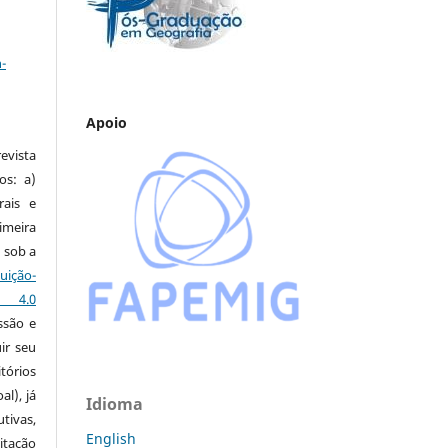
a
-
Apoio
vista
os: a)
rais e
imeira
 sob a
ção-
s 4.0
ssão e
ir seu
tórios
al), já
Idioma
tivas,
English
itação