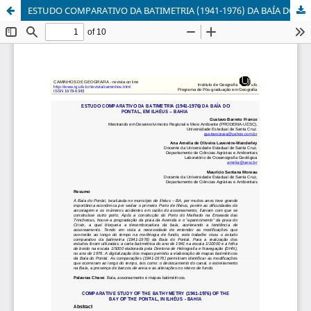
ESTUDO COMPARATIVO DA BATIMETRIA (1941-1976) DA BAÍA DO PONTAL, EM ILHÉUS – BAHIA