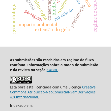
geografia
tendências
regime de chuva
hidrologia
geomorfologia
precipitação
rio celeste
pastagem
impacto ambiental
extensão do gelo
As submissões são recebidas em regime de fluxo
contínuo. Informações sobre o modo de submissão
e da revista na seção
SOBRE
.
Esta obra está licenciada com uma Licença
Creative
Commons Atribuição-NãoComercial-SemDerivações
4.0 Internacional
.
Indexado em: