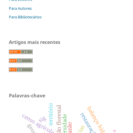
Para Autores
Para Bibliotecários
Artigos mais recentes
Palavras-chave
território
conservação florestal
balanço hídrico
restauração
censo agrícola
biodiversidade
sig
vazão