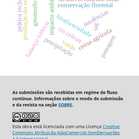
geomorfologia
impacto ambiental
produção do espaço
prática inclusiva
conservação florestal
tendências
biodiversidade
balanço hídrico
sig
rio celeste
censo agrícola
pastagem
precipitação
vazão
As submissões são recebidas em regime de fluxo
contínuo. Informações sobre o modo de submissão
e da revista na seção
SOBRE
.
Esta obra está licenciada com uma Licença
Creative
Commons Atribuição-NãoComercial-SemDerivações
4.0 Internacional
.