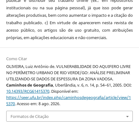
publicar e distribuir seu trabalho online (ex.: em repositórios
institucionais ou na sua página pessoal), já que isso pode gerar
alterações produtivas, bem como aumentar o impacto e a citação do
trabalho publicado. c) Em virtude de aparecerem nesta revista de
acesso público, os artigos são de uso gratuito, com atribuições
próprias, em aplicações educacionais e não-comerciais.
Como Citar
OLIVEIRA, Luiz Antônio de. VULNERABILIDADE DO AQUIFERO LIVRE
NO PERÍMETRO URBANO DE RIO VERDE/GO: ANÁLISE PRELIMINAR
UTILIZANDO-SE DADOS DE ESPESSURA DA ZONA VADOSA.
Caminhos de Geografia
, Uberlândia, v. 6, n. 14, p. 54–61, 2005. DOI:
10.14393/RCG61415370
. Disponível em:
https://seer.ufu.br/index.php/caminhosdegeografia/article/view/1
5370
. Acesso em: 8 ago. 2026.
Formatos de Citação