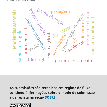
Palavras-chave
geomorfologia
balanço hídrico
pastagem
tendências sazonais
regime de chuva
conservação florestal
impacto ambiental
racismo ambiental
território
rio celeste
biodiversidade
extensão do gelo
censo agrícola
precipitação
sig
tendências
vazão
hidrologia
geoprocessamento
As submissões são recebidas em regime de fluxo
contínuo. Informações sobre o modo de submissão
e da revista na seção
SOBRE
.