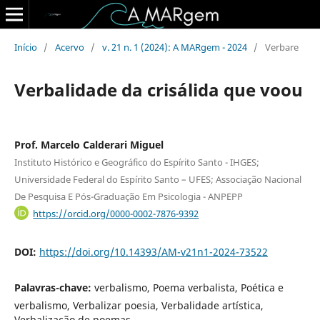
Início
/
Acervo
/
v. 21 n. 1 (2024): A MARgem - 2024
/
Verbare
Verbalidade da crisálida que voou
Prof. Marcelo Calderari Miguel
Instituto Histórico e Geográfico do Espírito Santo - IHGES;
Universidade Federal do Espírito Santo – UFES; Associação Nacional
De Pesquisa E Pós-Graduação Em Psicologia - ANPEPP
https://orcid.org/0000-0002-7876-9392
DOI:
https://doi.org/10.14393/AM-v21n1-2024-73522
Palavras-chave:
verbalismo, Poema verbalista, Poética e
verbalismo, Verbalizar poesia, Verbalidade artística,
Verbalização de poemas