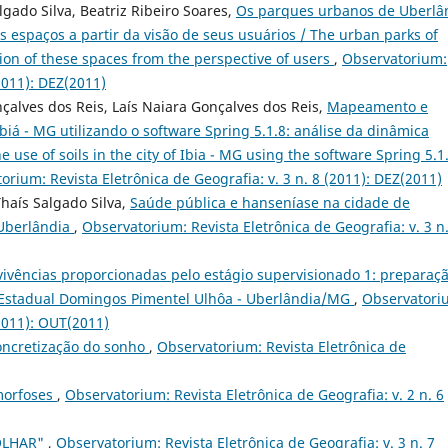
lgado Silva, Beatriz Ribeiro Soares,
Os parques urbanos de Uberlâ
s espaços a partir da visão de seus usuários / The urban parks of
ion of these spaces from the perspective of users
,
Observatorium:
(2011): DEZ(2011)
nçalves dos Reis, Laís Naiara Gonçalves dos Reis,
Mapeamento e
biá - MG utilizando o software Spring 5.1.8: análise da dinâmica
use of soils in the city of Ibia - MG using the software Spring 5.1.
orium: Revista Eletrônica de Geografia: v. 3 n. 8 (2011): DEZ(2011)
Thaís Salgado Silva,
Saúde pública e hanseníase na cidade de
 Uberlândia
,
Observatorium: Revista Eletrônica de Geografia: v. 3 n.
 vivências proporcionadas pelo estágio supervisionado 1: preparaç
a Estadual Domingos Pimentel Ulhôa - Uberlândia/MG
,
Observatori
(2011): OUT(2011)
oncretização do sonho
,
Observatorium: Revista Eletrônica de
morfoses
,
Observatorium: Revista Eletrônica de Geografia: v. 2 n. 6
OLHAR"
,
Observatorium: Revista Eletrônica de Geografia: v. 3 n. 7