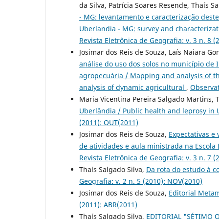
da Silva, Patrícia Soares Resende, Thaís Sa
- MG: levantamento e caracterização deste
Uberlandia - MG: survey and characterizat
Revista Eletrônica de Geografia: v. 3 n. 8 
Josimar dos Reis de Souza, Laís Naiara Go
análise do uso dos solos no município de I
agropecuária / Mapping and analysis of the 
analysis of dynamic agricultural
,
Observat
Maria Vicentina Pereira Salgado Martins, 
Uberlândia / Public health and leprosy in
(2011): OUT(2011)
Josimar dos Reis de Souza,
Expectativas e
de atividades e aula ministrada na Escol
Revista Eletrônica de Geografia: v. 3 n. 7 
Thaís Salgado Silva,
Da rota do estudo à c
Geografia: v. 2 n. 5 (2010): NOV(2010)
Josimar dos Reis de Souza,
Editorial Meta
(2011): ABR(2011)
Thaís Salgado Silva,
EDITORIAL "SÉTIMO 