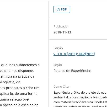
PDF
Publicado
2018-11-13
Edição
v. 3 n. 8 (2011): DEZ(2011)
la qual nos submetemos a
Seção
ões que nos dispomos
Relatos de Experiências
e inicia na prática da
Geografia, da
Como Citar
mos propostos a criar um
Experiência prática do projeto de ed
aplicá-lo, de uma forma
ambiental: a construção de brinqued
lguma relação pré-
com materiais recicláveis na Escola Es
da opção pela escolha da
Sérgio de Freitas Pacheco - será que l