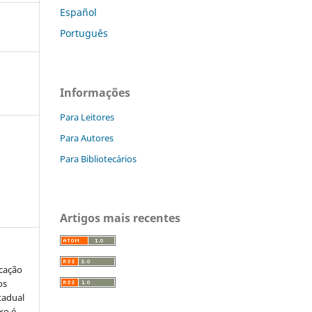
Español
Português
Informações
Para Leitores
Para Autores
Para Bibliotecários
Artigos mais recentes
ucação
os
tadual
ixo é