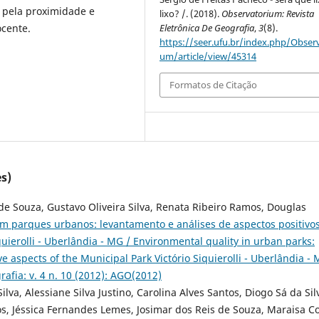
, pela proximidade e
lixo? /. (2018).
Observatorium: Revista
ocente.
Eletrônica De Geografia
,
3
(8).
https://seer.ufu.br/index.php/Observ
um/article/view/45314
Formatos de Citação
s)
 de Souza, Gustavo Oliveira Silva, Renata Ribeiro Ramos, Douglas
m parques urbanos: levantamento e análises de aspectos positivos
uierolli - Uberlândia - MG / Environmental quality in urban parks:
ve aspects of the Municipal Park Victório Siquierolli - Uberlândia -
afia: v. 4 n. 10 (2012): AGO(2012)
ilva, Alessiane Silva Justino, Carolina Alves Santos, Diogo Sá da Sil
os, Jéssica Fernandes Lemes, Josimar dos Reis de Souza, Maraisa C