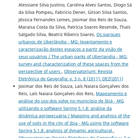
Alessiane Silva Justino, Carolina Alves Santos, Diogo Sá
da Silva Pompeu, Fabrício Dener, Gilson Silva Santos,
Jéssica Fernandes Lemes, Josimar dos Reis de Souza,
Maraisa Costa da Silva, Patrícia Soares Resende, Thaís
Salgado Silva, Beatriz Ribeiro Soares,
Os parques
urbanos de Uberlândia - MG: levantamento e
caracterização destes espaços a partir da visão de
seus usuários / The urban parks of Uberlandia - MG:
survey and characterization of these spaces from the
perspective of users
,
Observatorium: Revista
Eletrônica de Geografia: v. 3 n. 8 (2011): DEZ(2011)
Josimar dos Reis de Souza, Laís Naiara Gonçalves dos
Reis, Laís Naiara Gonçalves dos Reis,
Mapeamento e
análise do uso dos solos no município de Ibiá - MG
utilizando o software Spring 5.1.8: análise da
dinâmica agropecuária / Mapping and analysis of the
use of soils in the city of Ibia - MG using the software
Spring 5.1.8: analysis of dynamic agricultural
,
Observatorium: Revista Eletrônica de Geografia: v. 3 n.