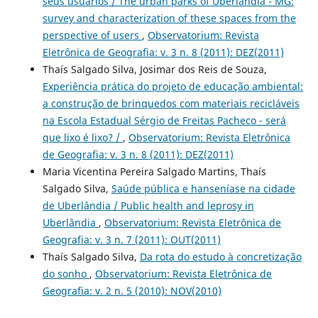
seus usuários / The urban parks of Uberlandia - MG:
survey and characterization of these spaces from the
perspective of users
,
Observatorium: Revista
Eletrônica de Geografia: v. 3 n. 8 (2011): DEZ(2011)
Thaís Salgado Silva, Josimar dos Reis de Souza,
Experiência prática do projeto de educação ambiental:
a construção de brinquedos com materiais recicláveis
na Escola Estadual Sérgio de Freitas Pacheco - será
que lixo é lixo? /
,
Observatorium: Revista Eletrônica
de Geografia: v. 3 n. 8 (2011): DEZ(2011)
Maria Vicentina Pereira Salgado Martins, Thaís
Salgado Silva,
Saúde pública e hanseníase na cidade
de Uberlândia / Public health and leprosy in
Uberlândia
,
Observatorium: Revista Eletrônica de
Geografia: v. 3 n. 7 (2011): OUT(2011)
Thaís Salgado Silva,
Da rota do estudo à concretização
do sonho
,
Observatorium: Revista Eletrônica de
Geografia: v. 2 n. 5 (2010): NOV(2010)