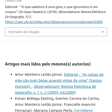
Como Citar
Editorial - "O que sabemos é uma gota, o que ignoramos é um
oceano" (Sir Isaac Newton). (2018).
Observatorium: Revista Eletrônica
De Geografia
,
1
(1).
https://seer.ufu.br/index.php/Observatorium/article/view/43365
Formatos de Citação
Artigos mais lidos pelo mesmo(s) autor(es)
Artur Monteiro Leitão Júnior,
Editorial - "As coisas da
vida são mais belas quando vistas de cima" (Santos
Dumont).
,
Observatorium: Revista Eletrônica de
Geografia: v. 1 n. 2 (2009): JUL(2009)
Eimair Bottega Ebeling, Everton Correia do Carmo,
Artur Monteiro Leitão Júnior, Francielle Avancini
Fornaciari, Mariana Campos Porto,
Corredores