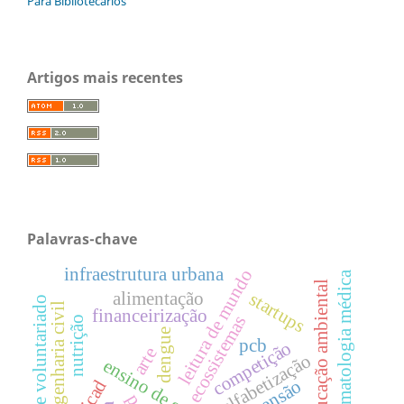
Para Bibliotecários
Artigos mais recentes
Palavras-chave
infraestrutura urbana
leitura de mundo
climatologia médica
educação ambiental
alimentação
startups
gestão de voluntariado
engenharia civil
financeirização
ecossistemas
nutrição
dengue
pcb
competição
arte
alfabetização
ensino de geografia
extensão
kicad