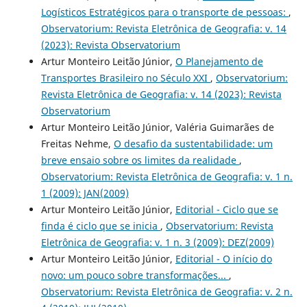
Logísticos Estratégicos para o transporte de pessoas:
,
Observatorium: Revista Eletrônica de Geografia: v. 14
(2023): Revista Observatorium
Artur Monteiro Leitão Júnior,
O Planejamento de
Transportes Brasileiro no Século XXI
,
Observatorium:
Revista Eletrônica de Geografia: v. 14 (2023): Revista
Observatorium
Artur Monteiro Leitão Júnior, Valéria Guimarães de
Freitas Nehme,
O desafio da sustentabilidade: um
breve ensaio sobre os limites da realidade
,
Observatorium: Revista Eletrônica de Geografia: v. 1 n.
1 (2009): JAN(2009)
Artur Monteiro Leitão Júnior,
Editorial - Ciclo que se
finda é ciclo que se inicia
,
Observatorium: Revista
Eletrônica de Geografia: v. 1 n. 3 (2009): DEZ(2009)
Artur Monteiro Leitão Júnior,
Editorial - O início do
novo: um pouco sobre transformações...
,
Observatorium: Revista Eletrônica de Geografia: v. 2 n.