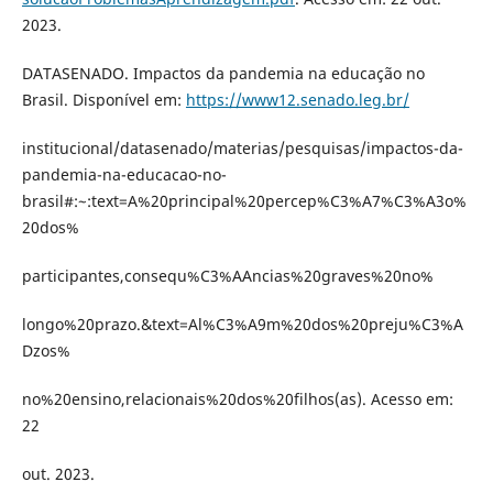
2023.
DATASENADO. Impactos da pandemia na educação no
Brasil. Disponível em:
https://www12.senado.leg.br/
institucional/datasenado/materias/pesquisas/impactos-da-
pandemia-na-educacao-no-
brasil#:~:text=A%20principal%20percep%C3%A7%C3%A3o%
20dos%
participantes,consequ%C3%AAncias%20graves%20no%
longo%20prazo.&text=Al%C3%A9m%20dos%20preju%C3%A
Dzos%
no%20ensino,relacionais%20dos%20filhos(as). Acesso em:
22
out. 2023.