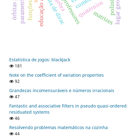
lugar geométrico
polinômios
geogebra
delta de dirac
quatérnios
matrizes
Estatística de jogos: blackJack
181
Note on the coefficient of variation properties
92
Grandezas incomensuráveis e números irracionais
47
Fantastic and associative filters in pseudo quasi-ordered
residuated systems
46
Resolvendo problemas matemáticos na cozinha
44