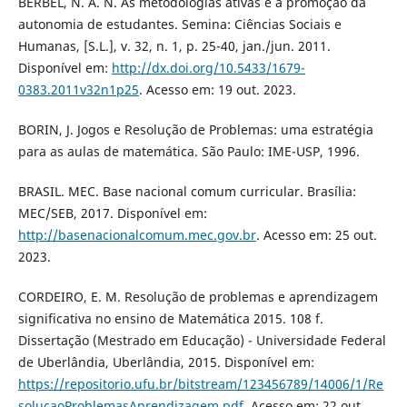
BERBEL, N. A. N. As metodologias ativas e a promoção da
autonomia de estudantes. Semina: Ciências Sociais e
Humanas, [S.L.], v. 32, n. 1, p. 25-40, jan./jun. 2011.
Disponível em:
http://dx.doi.org/10.5433/1679-
0383.2011v32n1p25
. Acesso em: 19 out. 2023.
BORIN, J. Jogos e Resolução de Problemas: uma estratégia
para as aulas de matemática. São Paulo: IME-USP, 1996.
BRASIL. MEC. Base nacional comum curricular. Brasília:
MEC/SEB, 2017. Disponível em:
http://basenacionalcomum.mec.gov.br
. Acesso em: 25 out.
2023.
CORDEIRO, E. M. Resolução de problemas e aprendizagem
significativa no ensino de Matemática 2015. 108 f.
Dissertação (Mestrado em Educação) - Universidade Federal
de Uberlândia, Uberlândia, 2015. Disponível em:
https://repositorio.ufu.br/bitstream/123456789/14006/1/Re
solucaoProblemasAprendizagem.pdf
. Acesso em: 22 out.