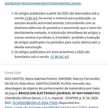
Attribution-NonCommercial 4.0 International License
.
Os artigos publicados a partir de 2025 são licenciados sob a
versão
CCBY-4.0
. Ao enviar o material para publicação, os
autores estarão automaticamente, concordando com as
diretrizes editoriais do periódico e assumindo que o texto foi
devidamente revisado. A submissão simultânea de artigos a
outras revistas é proibida, e, é também proibida a tradução
de artigos publicados no periódico para outro idioma sem a
devida autorização.
Os artigos publicados em anos anteriores a 2025 são
licenciados sob a versão
CC BY-NC 4.0
.
Como Citar
DOS SANTOS, Maria Gabriela Pereira; AMORIM, Marcos Fernandes;
DA SILVA, Elida Alves; SANTOS JÚNIOR, Porfírio Azevedo dos.
Abordagem de objetos de conhecimento de matemática por meio
de jogos.
BRAZILIAN ELECTRONIC JOURNAL OF MATHEMATICS
,
Uberlândia, Minas Gerais, v. 5, n. especial - SiTAPEM, p. 8–24, 2024.
DOI:
10.14393/BEJOM-v5-2024-71825
. Disponível em:
https://seer.ufu.br/index.php/BEJOM/article/view/71825
. Acesso