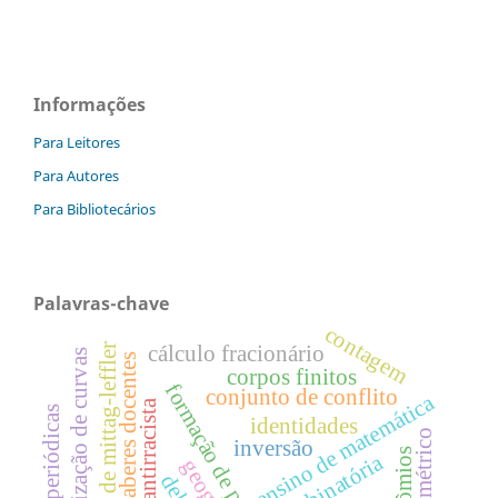
Informações
Para Leitores
Para Autores
Para Bibliotecários
Palavras-chave
contagem
funções de mittag-leffler
cálculo fracionário
parametrização de curvas
saberes docentes
corpos finitos
formação de professores
conjunto de conflito
ensino de matemática
educação antirracista
órbitas periódicas
identidades
inversão
combinatória