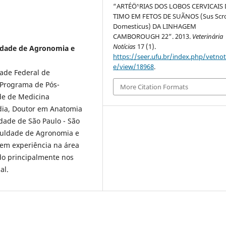
“ARTÉÖ¹RIAS DOS LOBOS CERVICAIS
TIMO EM FETOS DE SUÃNOS (Sus Scr
Domesticus) DA LINHAGEM
CAMBOROUGH 22”. 2013.
Veterinária
Notícias
17 (1).
ldade de Agronomia e
https://seer.ufu.br/index.php/vetnot/
e/view/18968
.
ade Federal de
 Programa de Pós-
More Citation Formats
de de Medicina
dia, Doutor em Anatomia
dade de São Paulo - São
aculdade de Agronomia e
Tem experiência na área
do principalmente nos
al.