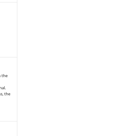
n the
nal.
s, the