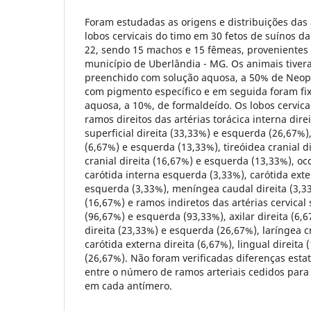
Foram estudadas as origens e distribuições das 
lobos cervicais do timo em 30 fetos de suínos
22, sendo 15 machos e 15 fêmeas, provenientes 
município de Uberlândia - MG. Os animais tivera
preenchido com solução aquosa, a 50% de Neopr
com pigmento específico e em seguida foram fi
aquosa, a 10%, de formaldeído. Os lobos cervic
ramos direitos das artérias torácica interna direi
superficial direita (33,33%) e esquerda (26,67%)
(6,67%) e esquerda (13,33%), tireóidea cranial di
cranial direita (16,67%) e esquerda (13,33%), oc
carótida interna esquerda (3,33%), carótida exte
esquerda (3,33%), meníngea caudal direita (3,3
(16,67%) e ramos indiretos das artérias cervical s
(96,67%) e esquerda (93,33%), axilar direita (6
direita (23,33%) e esquerda (26,67%), laríngea c
carótida externa direita (6,67%), lingual direita
(26,67%). Não foram verificadas diferenças estat
entre o número de ramos arteriais cedidos para 
em cada antímero.