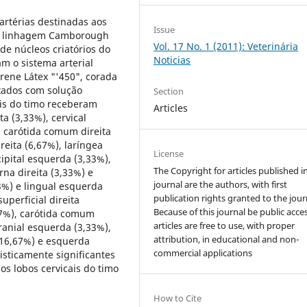
artérias destinadas aos
Issue
 da linhagem Camborough
Vol. 17 No. 1 (2011): Veterinária
de núcleos criatórios do
Noticias
m o sistema arterial
ene Látex "'450", corada
xados com solução
Section
ais do timo receberam
Articles
ta (3,33%), cervical
, carótida comum direita
reita (6,67%), laríngea
License
cipital esquerda (3,33%),
The Copyright for articles published i
rna direita (3,33%) e
journal are the authors, with first
3%) e lingual esquerda
publication rights granted to the jour
uperficial direita
Because of this journal be public acces
,67%), carótida comum
articles are free to use, with proper
ranial esquerda (3,33%),
attribution, in educational and non-
 (16,67%) e esquerda
commercial applications
isticamente significantes
os lobos cervicais do timo
How to Cite