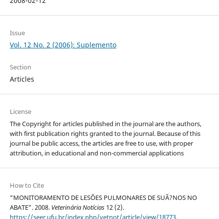
2008-02-12
Issue
Vol. 12 No. 2 (2006): Suplemento
Section
Articles
License
The Copyright for articles published in the journal are the authors,
with first publication rights granted to the journal. Because of this
journal be public access, the articles are free to use, with proper
attribution, in educational and non-commercial applications
How to Cite
“MONITORAMENTO DE LESÕES PULMONARES DE SUÃ?NOS NO
ABATE”. 2008.
Veterinária Notícias
12 (2).
https://seer.ufu.br/index.php/vetnot/article/view/18773
.