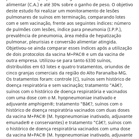
alimentar (C.A.) e até 30% sobre o ganho de peso. O objetivo
deste estudo foi realizar um monitoramento de lesões
pulmonares de suínos em terminação, comparando lotes
com e sem vacinação, frente aos seguintes índices: número
de pulmões com lesões, índice para pneumonia (I.P.P.),
prevalência de pneumonia, área média de hepatização
pulmonar, pleurisias e conversão alimentar atingida.
Objetivou-se ainda comparar esses índices após a utilização
de dois protocolos da vacina M+PAC® e um da vacina de
outra empresa. Utilizou-se para tanto 6330 suínos,
distribuídos em 63 lotes e quatro tratamentos, oriundos de
cinco granjas comerciais da região do Alto Paranaíba-MG.
Os tratamentos foram: controle (C), suínos sem histórico de
doença respiratória e sem vacinação; tratamento "Aâ€?,
suínos com o histórico de doença respiratória e vacinados
com uma dose com o M. hyopneumoniae inativado e
adjuvante amphigen®; tratamento "Bâ€?, suínos com o
histórico de doença respiratória vacinados com duas doses
da vacina M+PAC® (M. hyopneumoniae inativado, adjuvante
emunade® e conservantes) e tratamento "Câ€?, suínos com
o histórico de doença respiratória vacinados com uma dose
da vacina M+PAC® (M. hyopneumoniae inativado, adjuvante