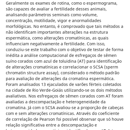
Geralmente os exames de rotina, como o espermograma,
são capazes de avaliar a fertilidade desses animais,
analisando parâmetros seminais como volume,
concentração, motilidade, vigor e anormalidades
morfológicas. No entanto, é comprovado que tais métodos a
não identificam importantes alterações na estrutura
espermática, como alterações cromatínicas, as quais
influenciam negativamente a fertilidade. Com isso,
conduziu-se este trabalho com o objetivo de testar de forma
inédita a análise computacional de esfregaços de sêmen
suíno corados com azul de toluidina (AT) para identificação
de alterações cromatínicas e correlacionar o SCSA (sperm
chromatin structure assay), considerado o método padrão
para avaliação de alterações da cromatina espermática.
Foram analisados 13 ejaculados de varões férteis coletados
na cidade de Rio Verde-Goiás utilizando-se os dois métodos
avaliativos. Nos esfregaços de sêmen corados com AT foram
avaliadas a descompactação e heterogeneidade da
cromatina. Já com o SCSA avaliou-se a proporção de cabeças
com e sem alterações cromatínicas. Através do coeficiente
de correlação de Pearson foi possível observar que só houve
relação significativa entre a descompactação e